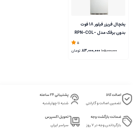
یخچال فریزر فیلور 18 فوت
بدون برفک مدل RPN-COL-
018
5
83,000,000
تومان
105,000,000
اصالت کالا
پشتیبانی 24 ساعته
تضمین اصالت و گارانتی
شنبه تا چهارشنبه
ضمانت بازگشت وجه
تحویل اکسپرس
بازگرداندن وجه در ۷ روز
سراسر ایران