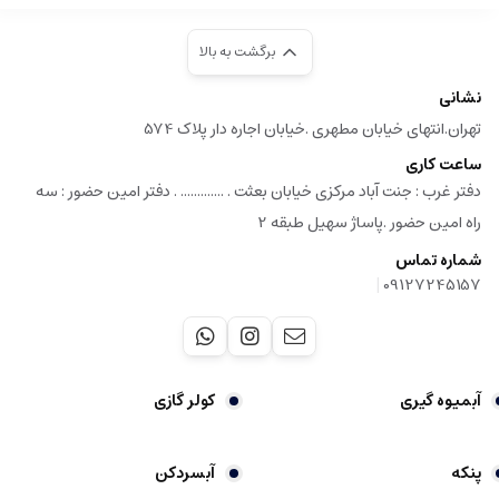
برگشت به بالا
نشانی
تهران.انتهای خیابان مطهری .خیابان اجاره دار پلاک 574
ساعت کاری
دفتر غرب : جنت آباد مرکزی خیابان بعثت . ............. . دفتر امین حضور : سه
راه امین حضور .پاساژ سهیل طبقه 2
شماره تماس
|
09127245157
آبمیوه گیری
کولر گازی
پنکه
آبسردکن