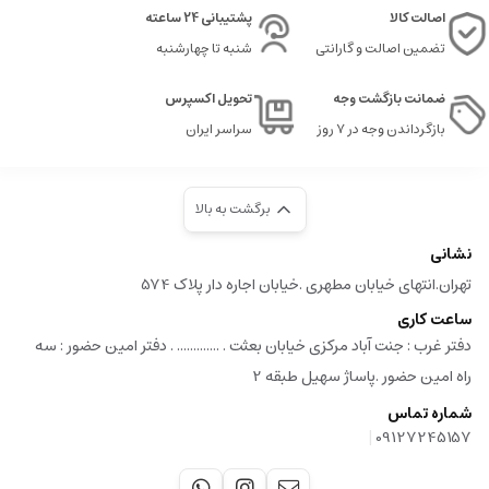
اصالت کالا
پشتیبانی 24 ساعته
تضمین اصالت و گارانتی
شنبه تا چهارشنبه
ضمانت بازگشت وجه
تحویل اکسپرس
بازگرداندن وجه در ۷ روز
سراسر ایران
برگشت به بالا
نشانی
تهران.انتهای خیابان مطهری .خیابان اجاره دار پلاک 574
ساعت کاری
دفتر غرب : جنت آباد مرکزی خیابان بعثت . ............. . دفتر امین حضور : سه
راه امین حضور .پاساژ سهیل طبقه 2
شماره تماس
|
09127245157