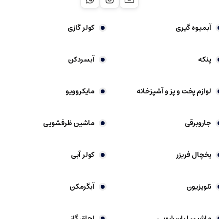
آبمیوه گیری
کولر گازی
پنکه
آبسردکن
لوازم پخت و پز و آشپزخانه
مایکروویو
جاروبرقی
ماشین ظرفشویی
یخچال فریزر
کولر آبی
تلویزیون
آبگرمکن
ماشین لباسشویی
اجاق گاز