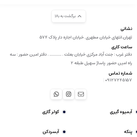
برگشت به بالا
نشانی
تهران.انتهای خیابان مطهری .خیابان اجاره دار پلاک 574
ساعت کاری
دفتر غرب : جنت آباد مرکزی خیابان بعثت . ............. . دفتر امین حضور : سه
راه امین حضور .پاساژ سهیل طبقه 2
شماره تماس
|
09127245157
آبمیوه گیری
کولر گازی
پنکه
آبسردکن