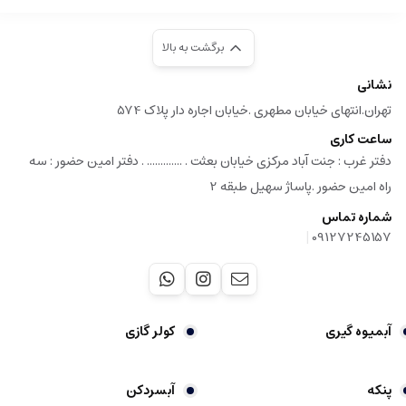
برگشت به بالا
نشانی
تهران.انتهای خیابان مطهری .خیابان اجاره دار پلاک 574
ساعت کاری
دفتر غرب : جنت آباد مرکزی خیابان بعثت . ............. . دفتر امین حضور : سه
راه امین حضور .پاساژ سهیل طبقه 2
شماره تماس
|
09127245157
آبمیوه گیری
کولر گازی
پنکه
آبسردکن