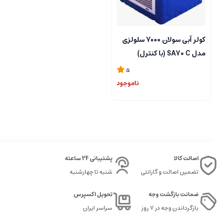
کولر آبی سولان 7000 سلولزی
مدل SA70 C (با کنترل)
5
ناموجود
اصالت کالا
پشتیبانی 24 ساعته
تضمین اصالت و گارانتی
شنبه تا چهارشنبه
ضمانت بازگشت وجه
تحویل اکسپرس
بازگرداندن وجه در ۷ روز
سراسر ایران