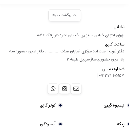
برگشت به بالا
نشانی
تهران.انتهای خیابان مطهری .خیابان اجاره دار پلاک 574
ساعت کاری
دفتر غرب : جنت آباد مرکزی خیابان بعثت . ............. . دفتر امین حضور : سه
راه امین حضور .پاساژ سهیل طبقه 2
شماره تماس
|
09127245157
آبمیوه گیری
کولر گازی
پنکه
آبسردکن