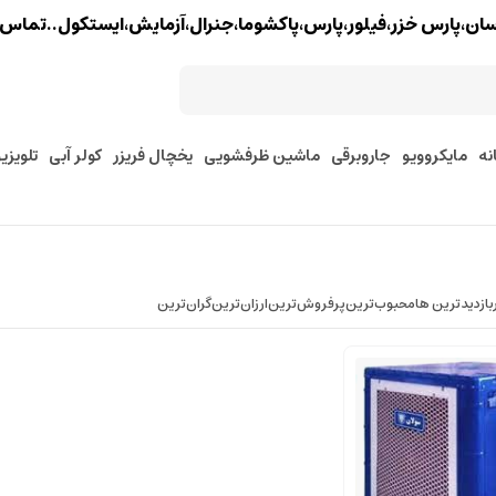
خزر،فیلور،پارس،پاکشوما،جنرال،آزمایش،ایستکول..تماس : 02177579097 - 9127245157
نه
مایکروویو
جاروبرقی
ماشین ظرفشویی
یخچال فریزر
کولر آبی
تلویزی
بازدیدترین ها
محبوب‌‌ترین
پرفروش‌ترین
ارزان‌ترین
گران‌ترین