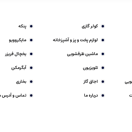
کولر گازی
پنکه
لوازم پخت و پز و آشپزخانه
مایکروویو
ماشین ظرفشویی
یخچال فریزر
تلویزیون
آبگرمکن
ویی
اجاق گاز
بخاری
ت
درباره ما
تماس و آدرس م