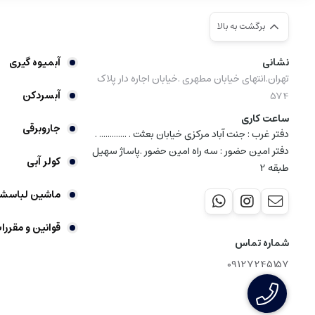
برگشت به بالا
نشانی
آبمیوه گیری
تهران.انتهای خیابان مطهری .خیابان اجاره دار پلاک
آبسردکن
574
ساعت کاری
جاروبرقی
دفتر غرب : جنت آباد مرکزی خیابان بعثت . ............. .
دفتر امین حضور : سه راه امین حضور .پاساژ سهیل
کولر آبی
طبقه 2
ماشین لباسش
قوانین و مقررا
شماره تماس
09127245157