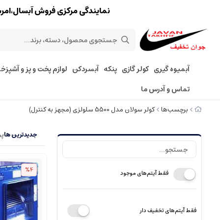
نمایندگی مرکزی فروش آبسال،امرسان،پارس 
آبمیوه گیری
کولر گازی
پنکه
آبسردکن
لوازم پخت و پز و آشپزخا
تماس و آدرس ما
برچسب‌ها
کولر سولان مدل 5500 سلولزی (مجهز به کنترل)
جدیدترین ها
پر
%4
فقط آیتم‌های موجود
فقط آیتم‌های تخفیف دار