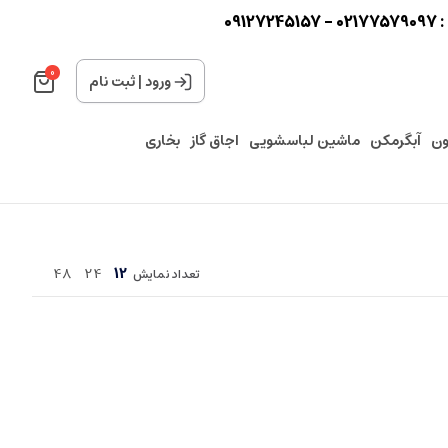
0
0
ورود
|
ثبت نام
ون
آبگرمکن
ماشین لباسشویی
اجاق گاز
بخاری
48
24
12
تعداد نمایش