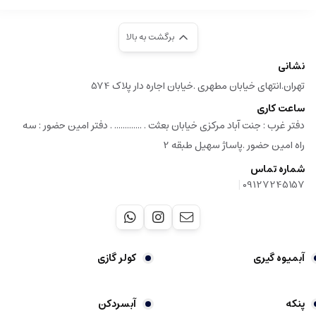
برگشت به بالا
نشانی
تهران.انتهای خیابان مطهری .خیابان اجاره دار پلاک 574
ساعت کاری
دفتر غرب : جنت آباد مرکزی خیابان بعثت . ............. . دفتر امین حضور : سه
راه امین حضور .پاساژ سهیل طبقه 2
شماره تماس
|
09127245157
آبمیوه گیری
کولر گازی
پنکه
آبسردکن