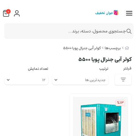
0
جستجوی محصول، دسته، برند...
برچسب‌ها
کولر آبی جنرال پویا 5500
کولر آبی جنرال پویا 5500
فیلتر
ترتیب
تعداد نمایش
%13