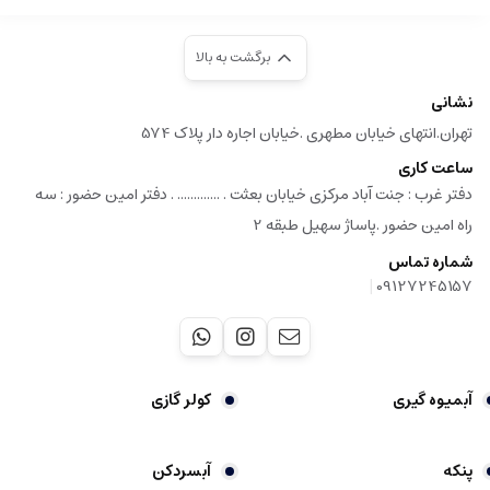
برگشت به بالا
نشانی
تهران.انتهای خیابان مطهری .خیابان اجاره دار پلاک 574
ساعت کاری
دفتر غرب : جنت آباد مرکزی خیابان بعثت . ............. . دفتر امین حضور : سه
راه امین حضور .پاساژ سهیل طبقه 2
شماره تماس
|
09127245157
آبمیوه گیری
کولر گازی
پنکه
آبسردکن