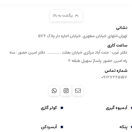
برگشت به بالا
نشانی
تهران.انتهای خیابان مطهری .خیابان اجاره دار پلاک 574
ساعت کاری
دفتر غرب : جنت آباد مرکزی خیابان بعثت . ............. . دفتر امین حضور : سه
راه امین حضور .پاساژ سهیل طبقه 2
شماره تماس
|
09127245157
آبمیوه گیری
کولر گازی
پنکه
آبسردکن