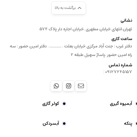
برگشت به بالا
نشانی
تهران.انتهای خیابان مطهری .خیابان اجاره دار پلاک 574
ساعت کاری
دفتر غرب : جنت آباد مرکزی خیابان بعثت . ............. . دفتر امین حضور : سه
راه امین حضور .پاساژ سهیل طبقه 2
شماره تماس
|
09127245157
آبمیوه گیری
کولر گازی
پنکه
آبسردکن