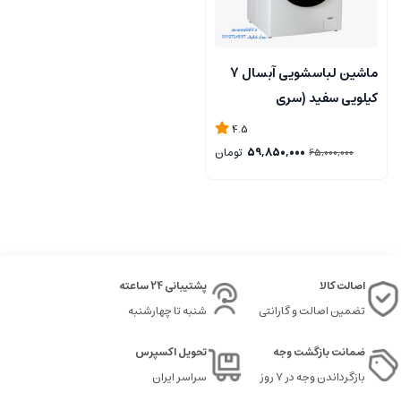
ماشین لباسشویی آبسال 7
کیلویی سفید (سری
جدید).فروشگاه
4.5
مرکزی۰۹۱۲۷۲۴۵۱۵۷..تسویه
59,850,000
تومان
65,000,000
درب منزل تهران
اصالت کالا
پشتیبانی 24 ساعته
تضمین اصالت و گارانتی
شنبه تا چهارشنبه
ضمانت بازگشت وجه
تحویل اکسپرس
بازگرداندن وجه در ۷ روز
سراسر ایران