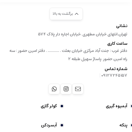
برگشت به بالا
نشانی
تهران.انتهای خیابان مطهری .خیابان اجاره دار پلاک 574
ساعت کاری
دفتر غرب : جنت آباد مرکزی خیابان بعثت . ............. . دفتر امین حضور : سه
راه امین حضور .پاساژ سهیل طبقه 2
شماره تماس
|
09127245157
آبمیوه گیری
کولر گازی
پنکه
آبسردکن