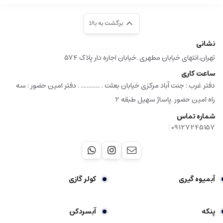
برگشت به بالا
نشانی
تهران.انتهای خیابان مطهری .خیابان اجاره دار پلاک 574
ساعت کاری
دفتر غرب : جنت آباد مرکزی خیابان بعثت . ............. . دفتر امین حضور : سه
راه امین حضور .پاساژ سهیل طبقه 2
شماره تماس
|
09127245157
آبمیوه گیری
کولر گازی
پنکه
آبسردکن