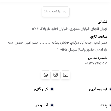
برگشت به بالا
نشانی
تهران.انتهای خیابان مطهری .خیابان اجاره دار پلاک 574
ساعت کاری
دفتر غرب : جنت آباد مرکزی خیابان بعثت . ............. . دفتر امین حضور : سه
راه امین حضور .پاساژ سهیل طبقه 2
شماره تماس
|
09127245157
آبمیوه گیری
کولر گازی
پنکه
آبسردکن