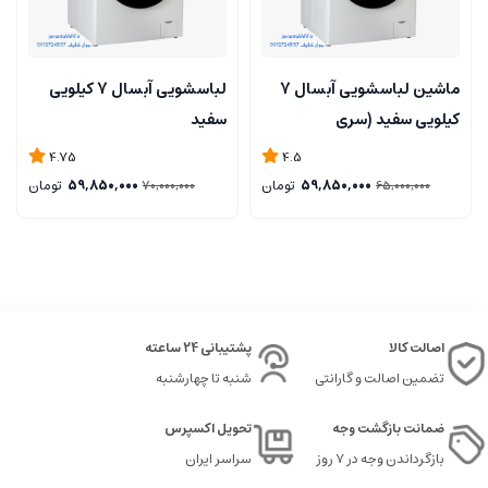
ماشین لباسشویی آبسال 7
لباسشویی آبسال 7 کیلویی
کیلویی سفید (سری
سفید
جدید).فروشگاه
4.75
4.5
مرکزی۰۹۱۲۷۲۴۵۱۵۷..تسویه
59,850,000
تومان
59,850,000
تومان
70,000,000
65,000,000
درب منزل تهران
اصالت کالا
پشتیبانی 24 ساعته
تضمین اصالت و گارانتی
شنبه تا چهارشنبه
ضمانت بازگشت وجه
تحویل اکسپرس
بازگرداندن وجه در ۷ روز
سراسر ایران