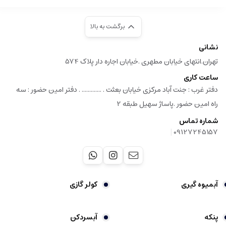
برگشت به بالا
نشانی
تهران.انتهای خیابان مطهری .خیابان اجاره دار پلاک 574
ساعت کاری
دفتر غرب : جنت آباد مرکزی خیابان بعثت . ............. . دفتر امین حضور : سه
راه امین حضور .پاساژ سهیل طبقه 2
شماره تماس
|
09127245157
آبمیوه گیری
کولر گازی
پنکه
آبسردکن