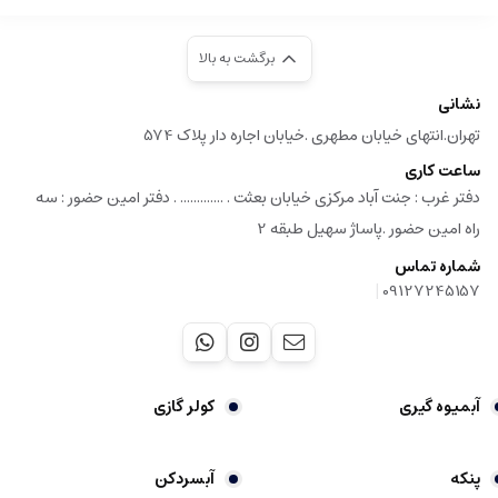
برگشت به بالا
نشانی
تهران.انتهای خیابان مطهری .خیابان اجاره دار پلاک 574
ساعت کاری
دفتر غرب : جنت آباد مرکزی خیابان بعثت . ............. . دفتر امین حضور : سه
راه امین حضور .پاساژ سهیل طبقه 2
شماره تماس
|
09127245157
آبمیوه گیری
کولر گازی
پنکه
آبسردکن