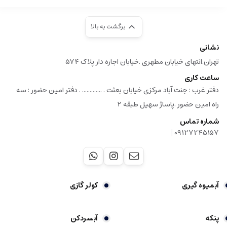
برگشت به بالا
نشانی
تهران.انتهای خیابان مطهری .خیابان اجاره دار پلاک 574
ساعت کاری
دفتر غرب : جنت آباد مرکزی خیابان بعثت . ............. . دفتر امین حضور : سه
راه امین حضور .پاساژ سهیل طبقه 2
شماره تماس
|
09127245157
آبمیوه گیری
کولر گازی
پنکه
آبسردکن