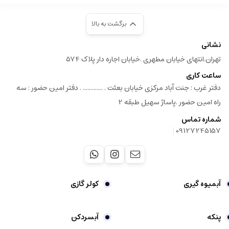
برگشت به بالا
نشانی
تهران.انتهای خیابان مطهری .خیابان اجاره دار پلاک 574
ساعت کاری
دفتر غرب : جنت آباد مرکزی خیابان بعثت . ............. . دفتر امین حضور : سه
راه امین حضور .پاساژ سهیل طبقه 2
شماره تماس
|
09127245157
آبمیوه گیری
کولر گازی
پنکه
آبسردکن