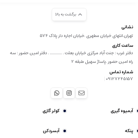
برگشت به بالا
نشانی
تهران.انتهای خیابان مطهری .خیابان اجاره دار پلاک 574
ساعت کاری
دفتر غرب : جنت آباد مرکزی خیابان بعثت . ............. . دفتر امین حضور : سه
راه امین حضور .پاساژ سهیل طبقه 2
شماره تماس
|
09127245157
آبمیوه گیری
کولر گازی
پنکه
آبسردکن