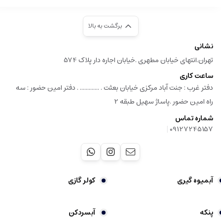
برگشت به بالا
نشانی
تهران.انتهای خیابان مطهری .خیابان اجاره دار پلاک 574
ساعت کاری
دفتر غرب : جنت آباد مرکزی خیابان بعثت . ............. . دفتر امین حضور : سه
راه امین حضور .پاساژ سهیل طبقه 2
شماره تماس
|
09127245157
آبمیوه گیری
کولر گازی
پنکه
آبسردکن