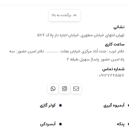
برگشت به بالا
نشانی
تهران.انتهای خیابان مطهری .خیابان اجاره دار پلاک 574
ساعت کاری
دفتر غرب : جنت آباد مرکزی خیابان بعثت . ............. . دفتر امین حضور : سه
راه امین حضور .پاساژ سهیل طبقه 2
شماره تماس
|
09127245157
آبمیوه گیری
کولر گازی
پنکه
آبسردکن