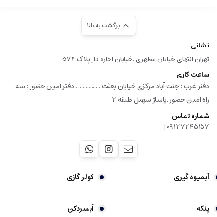
برگشت به بالا
نشانی
تهران.انتهای خیابان مطهری .خیابان اجاره دار پلاک 574
ساعت کاری
دفتر غرب : جنت آباد مرکزی خیابان بعثت . ............. . دفتر امین حضور : سه
راه امین حضور .پاساژ سهیل طبقه 2
شماره تماس
|
09127245157
آبمیوه گیری
کولر گازی
پنکه
آبسردکن