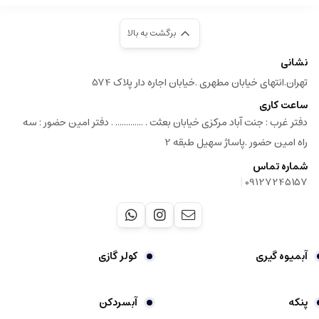
برگشت به بالا
نشانی
تهران.انتهای خیابان مطهری .خیابان اجاره دار پلاک 574
ساعت کاری
دفتر غرب : جنت آباد مرکزی خیابان بعثت . ............. . دفتر امین حضور : سه
راه امین حضور .پاساژ سهیل طبقه 2
شماره تماس
|
09127245157
آبمیوه گیری
کولر گازی
پنکه
آبسردکن