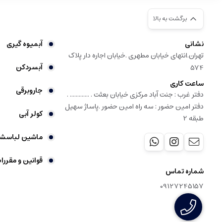
برگشت به بالا
نشانی
آبمیوه گیری
تهران.انتهای خیابان مطهری .خیابان اجاره دار پلاک
آبسردکن
574
ساعت کاری
جاروبرقی
دفتر غرب : جنت آباد مرکزی خیابان بعثت . ............. .
دفتر امین حضور : سه راه امین حضور .پاساژ سهیل
کولر آبی
طبقه 2
ماشین لباسش
قوانین و مقررا
شماره تماس
09127245157