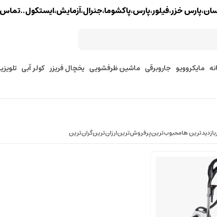
خزر،فیلور،پارس،پاکشوما،جنرال،آزمایش،ایستکول..تماس : 02177579097 - 9127245157
نه
مایکروویو
جاروبرقی
ماشین ظرفشویی
یخچال فریزر
کولر آبی
تلویزی
بازدیدترین ها
محبوب‌‌ترین
پرفروش‌ترین
ارزان‌ترین
گران‌ترین