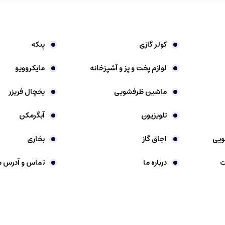
کولر گازی
پنکه
لوازم پخت و پز و آشپزخانه
مایکروویو
ماشین ظرفشویی
یخچال فریزر
تلویزیون
آبگرمکن
ویی
اجاق گاز
بخاری
ت
درباره ما
تماس و آدرس م