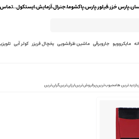
خزر،فیلور،پارس،پاکشوما،جنرال،آزمایش،ایستکول..تماس : 02177579097 - 9127245157
نه
مایکروویو
جاروبرقی
ماشین ظرفشویی
یخچال فریزر
کولر آبی
تلویزی
بازدیدترین ها
محبوب‌‌ترین
پرفروش‌ترین
ارزان‌ترین
گران‌ترین