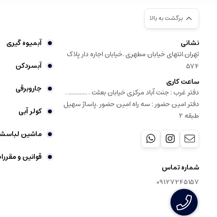
برگشت به بالا
نشانی
آبمیوه گیری
تهران.انتهای خیابان مطهری .خیابان اجاره دار پلاک
آبسردکن
574
ساعت کاری
جاروبرقی
دفتر غرب : جنت آباد مرکزی خیابان بعثت . ............. .
دفتر امین حضور : سه راه امین حضور .پاساژ سهیل
کولر آبی
طبقه 2
ماشین لباسش
قوانین و مقررا
شماره تماس
09127245157