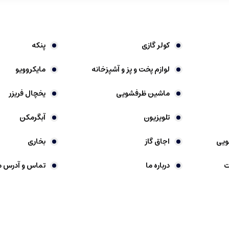
کولر گازی
پنکه
لوازم پخت و پز و آشپزخانه
مایکروویو
ماشین ظرفشویی
یخچال فریزر
تلویزیون
آبگرمکن
ویی
اجاق گاز
بخاری
ت
درباره ما
تماس و آدرس م