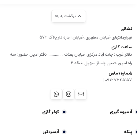
برگشت به بالا
نشانی
تهران.انتهای خیابان مطهری .خیابان اجاره دار پلاک 574
ساعت کاری
دفتر غرب : جنت آباد مرکزی خیابان بعثت . ............. . دفتر امین حضور : سه
راه امین حضور .پاساژ سهیل طبقه 2
شماره تماس
|
09127245157
آبمیوه گیری
کولر گازی
پنکه
آبسردکن