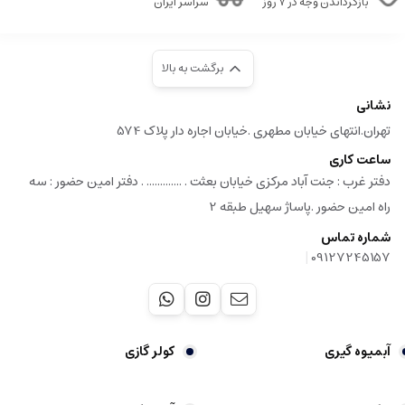
بازگرداندن وجه در ۷ روز
سراسر ایران
برگشت به بالا
نشانی
تهران.انتهای خیابان مطهری .خیابان اجاره دار پلاک 574
ساعت کاری
دفتر غرب : جنت آباد مرکزی خیابان بعثت . ............. . دفتر امین حضور : سه
راه امین حضور .پاساژ سهیل طبقه 2
شماره تماس
|
09127245157
آبمیوه گیری
کولر گازی