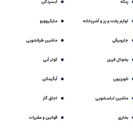
پنکه
آبسردکن
لوازم پخت و پز و آشپزخانه
مایکروویو
جاروبرقی
ماشین ظرفشویی
یخچال فریزر
کولر آبی
تلویزیون
آبگرمکن
ماشین لباسشویی
اجاق گاز
بخاری
قوانین و مقررات