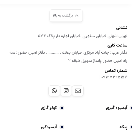
برگشت به بالا
نشانی
تهران.انتهای خیابان مطهری .خیابان اجاره دار پلاک 574
ساعت کاری
دفتر غرب : جنت آباد مرکزی خیابان بعثت . ............. . دفتر امین حضور : سه
راه امین حضور .پاساژ سهیل طبقه 2
شماره تماس
|
09127245157
آبمیوه گیری
کولر گازی
پنکه
آبسردکن