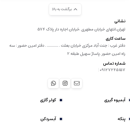
برگشت به بالا
نشانی
تهران.انتهای خیابان مطهری .خیابان اجاره دار پلاک 574
ساعت کاری
دفتر غرب : جنت آباد مرکزی خیابان بعثت . ............. . دفتر امین حضور : سه
راه امین حضور .پاساژ سهیل طبقه 2
شماره تماس
|
09127245157
آبمیوه گیری
کولر گازی
پنکه
آبسردکن