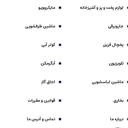
لوازم پخت و پز و آشپزخانه
مایکروویو
جاروبرقی
ماشین ظرفشویی
یخچال فریزر
کولر آبی
تلویزیون
آبگرمکن
ماشین لباسشویی
اجاق گاز
بخاری
قوانین و مقررات
درباره ما
تماس و آدرس ما