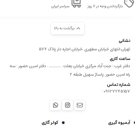
بازگرداندن وجه در ۷ روز
سراسر ایران
برگشت به بالا
نشانی
تهران.انتهای خیابان مطهری .خیابان اجاره دار پلاک 574
ساعت کاری
دفتر غرب : جنت آباد مرکزی خیابان بعثت . ............. . دفتر امین حضور : سه
راه امین حضور .پاساژ سهیل طبقه 2
شماره تماس
|
09127245157
آبمیوه گیری
کولر گازی