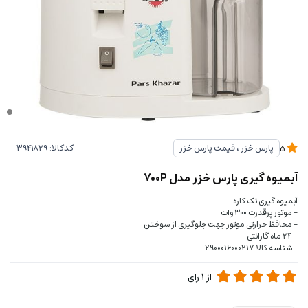
کدکالا:
پارس خزر ، قیمت پارس خزر
5
آبمیوه گیری پارس خزر مدل 700P
آبمیوه گیری تک کاره
- موتور پرقدرت 300 وات
- محافظ حرارتی موتور جهت جلوگیری از سوختن
- 24 ماه گارانتی
- شناسه کالا 2900016000217
از
1
رای