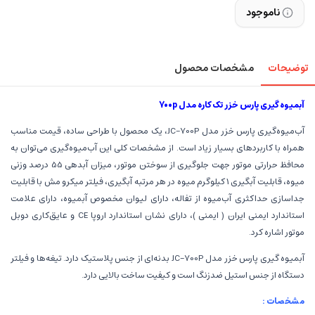
ناموجود
توضیحات
مشخصات محصول
آبمیوه گیری پارس خزر تک کاره مدل 700p
آب‌میوه‌گیری پارس خزر مدل JC-700P، یک محصول با طراحی ساده، قیمت مناسب
همراه با کاربرد‌های بسیار زیاد است. از مشخصات کلی این آب‌میوه‌گیری می‌توان به
محافظ حرارتی موتور جهت جلوگیری از سوختن موتور، میزان آبدهی 55 درصد وزنی
میوه، قابلیت آبگیری 1 کیلوگرم میوه در هر مرتبه آبگیری، فیلتر میکرو مش با قابلیت
جداسازی حداکثری آب‌میوه از تفاله، دارای لیوان مخصوص آبمیوه، دارای علامت
استاندارد ایمنی ایران ( ایمنی )، دارای نشان استاندارد اروپا CE و عایق‌کاری دوبل
موتور اشاره کرد.
آبمیوه گیری پارس خزر مدل JC-700P بدنه‌ای از جنس پلاستیک دارد. تیغه‌ها و فیلتر
دستگاه از جنس استیل ضدزنگ است و کیفیت ساخت بالایی دارد.
مشخصات :