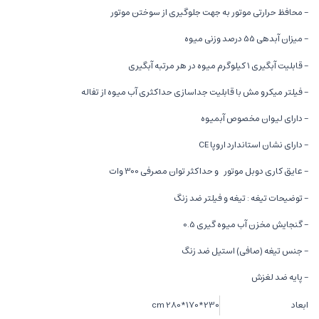
- محافظ حرارتی موتور به جهت جلوگیری از سوختن موتور
- میزان آبدهی 55 درصد وزنی میوه
- قابلیت آبگیری 1 کیلوگرم میوه در هر مرتبه آبگیری
- فیلتر میکرو مش با قابلیت جداسازی حداکثری آب میوه از تفاله
- دارای لیوان مخصوص آبمیوه
- دارای نشان استاندارد اروپا CE
- عایق کاری دوبل موتور و حداکثر توان مصرفی 300 وات
- توضیحات تیغه : تیغه و فیلتر ضد زنگ
- گنجایش مخزن آب میوه گیری 0.5
- جنس تیغه (صافی) استیل ضد زنگ
- پایه ضد لغزش
ابعاد
230*170*280 cm