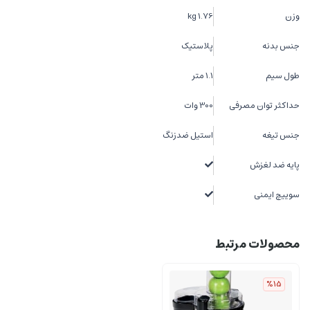
وزن
1.76 kg
جنس بدنه
پلاستیک
طول سیم
1.1 متر
حداکثر توان مصرفی
300 وات
جنس تیغه
استیل ضدزنگ
پایه ضد لغزش
سوییچ ایمنی
محصولات مرتبط
%15