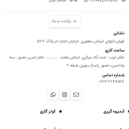
بازگرداندن وجه در ۷ روز
سراسر ایران
برگشت به بالا
نشانی
تهران.انتهای خیابان مطهری .خیابان اجاره دار پلاک 574
ساعت کاری
دفتر غرب : جنت آباد مرکزی خیابان بعثت . ............. . دفتر امین حضور : سه
راه امین حضور .پاساژ سهیل طبقه 2
شماره تماس
|
09127245157
آبمیوه گیری
کولر گازی