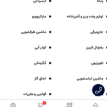
پنکه
آبسردکن
لوازم پخت و پز و آشپزخانه
مایکروویو
جاروبرقی
ماشین ظرفشویی
یخچال فریزر
کولر آبی
تلویزیون
آبگرمکن
ماشین لباسشویی
اجاق گاز
بخاری
قوانین و مقررات
0