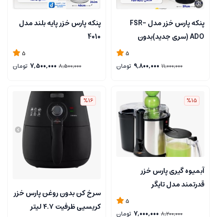
پنکه پارس خزر مدل FSR-
پنکه پارس خزر پایه بلند مدل
ADO (سری جدید)بدون
4010
صدا..با کنترل..بادهی بیشتر
5
5
9,800,000
تومان
7,500,000
تومان
8,500,000
11,000,000
%16
%15
آبمیوه گیری پارس خزر
قدرتمند مدل تایگر
سرخ کن بدون روغن پارس خزر
Tiger(بسیار قوی)** سری
5
کریسپی ظرفیت ۴.۷ لیتر
جدید**
7,000,000
تومان
8,200,000