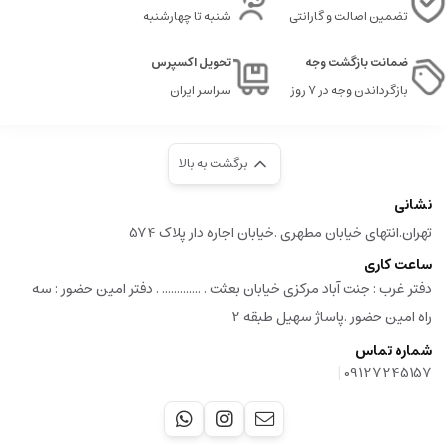
تضمین اصالت و گارانتی
شنبه تا چهارشنبه
ضمانت بازگشت وجه
تحویل اکسپرس
بازگرداندن وجه در ۷ روز
سراسر ایران
برگشت به بالا
نشانی
تهران.انتهای خیابان مطهری .خیابان اجاره دار پلاک 574
ساعت کاری
دفتر غرب : جنت آباد مرکزی خیابان بعثت . ............. . دفتر امین حضور : سه
راه امین حضور .پاساژ سهیل طبقه 2
شماره تماس
|
09127245157