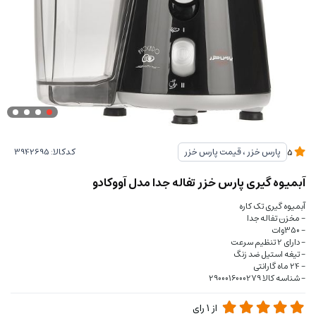
کدکالا:
پارس خزر ، قیمت پارس خزر
5
آبمیوه گیری پارس خزر تفاله جدا مدل آووکادو
آبمیوه گیری تک کاره
- مخزن تفاله جدا
- 350وات
- دارای 2 تنظیم سرعت
- تیغه استیل ضد زنگ
- 24 ماه گارانتی
- شناسه کالا 2900016000279
از
1
رای