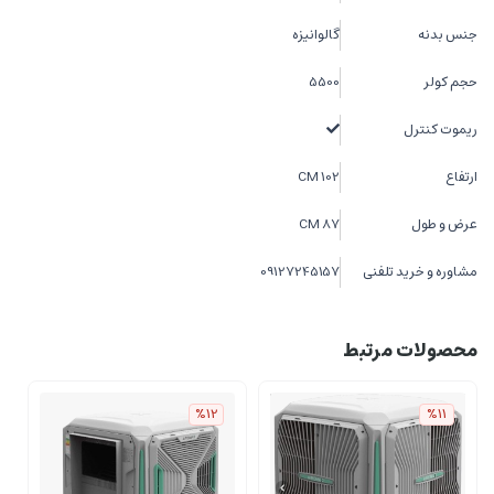
جنس بدنه
گالوانیزه
حجم کولر
5500
ریموت کنترل
ارتفاع
102 CM
عرض و طول
87 CM
مشاوره و خرید تلفنی
09127245157
محصولات مرتبط
%12
%11