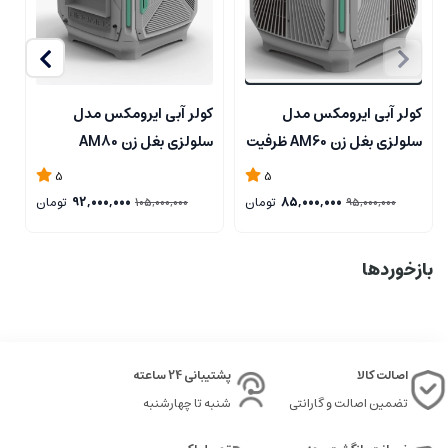
کولر آبی ایرومکس مدل
کولر آبی ایرومکس مدل
سلولزی بغل زن AM60 ظرفیت
سلولزی بغل زن AM80
6000
ظرفیت 8000
5
5
*
85,000,000
تومان
92,000,000
تومان
105,000,000
95,000,000
مر
بازخوردها
اصالت کالا
پشتیبانی 24 ساعته
تضمین اصالت و گارانتی
شنبه تا چهارشنبه