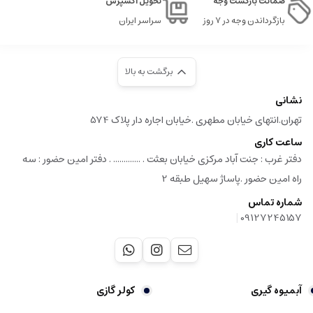
ضمانت بازگشت وجه
تحویل اکسپرس
بازگرداندن وجه در ۷ روز
سراسر ایران
برگشت به بالا
نشانی
تهران.انتهای خیابان مطهری .خیابان اجاره دار پلاک 574
ساعت کاری
دفتر غرب : جنت آباد مرکزی خیابان بعثت . ............. . دفتر امین حضور : سه
راه امین حضور .پاساژ سهیل طبقه 2
شماره تماس
|
09127245157
آبمیوه گیری
کولر گازی