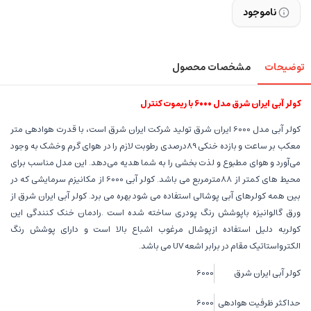
ناموجود
توضیحات
مشخصات محصول
کولر آبی ایران شرق مدل 6000 با ریموت کنترل
کولر آبی مدل 6000 ایران شرق تولید شرکت ایران شرق است، با قدرت هوادهی متر
معکب بر ساعت و بازده خنکی 89درصدی رطوبت لازم را در هوای گرم وخشک به وجود
می‌آورد و هوای مطبوع و لذت بخشی را به شما هدیه می‌دهد. این مدل مناسب برای
محیط های کمتر از 88مترمربع می باشد. کولر آبی 6000 از مکانیزم سرمایشی که در
بین همه کولرهای آبی پوشالی استفاده می شود بهره می برد. کولر آبی ایران شرق از
ورق گالوانیزه باپوشش رنگ پودری ساخته شده است .رادمان خنک کنندگی این
کولربه دلیل استفاده ازپوشال مرغوب اشباع بالا است و دارای پوشش رنگ
الکترواستاتیک مقام در برابر اشعه UV می باشد.
کولر آبی ایران شرق
6000
حداکثر ظرفیت هوادهی
6000