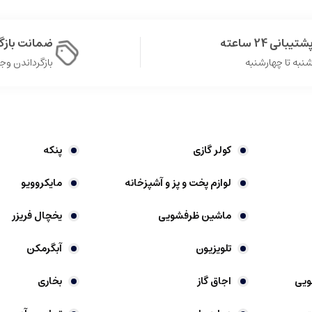
شتیبانی 24 ساعته
ضمانت باز
نبه تا چهارشنبه
بازگرداندن وجه در 
کولر گازی
پنکه
لوازم پخت و پز و آشپزخانه
مایکروویو
ماشین ظرفشویی
یخچال فریزر
تلویزیون
آبگرمکن
ویی
اجاق گاز
بخاری