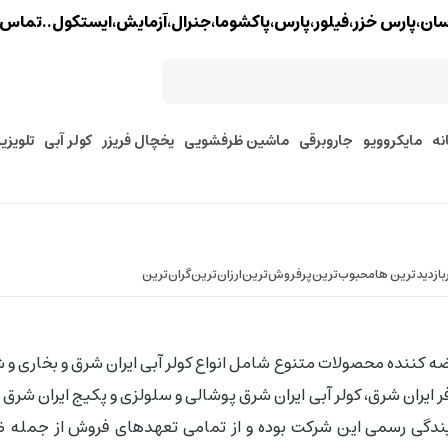
خزر،فیلور،پارس،پاکشوما،جنرال،آزمایش،ایستکول..تماس : 02177579097 - 9127245157
نه
مایکروویو
جاروبرقی
ماشین ظرفشویی
یخچال فریزر
کولر آبی
تلویزی
بازدیدترین ها
محبوب‌‌ترین
پرفروش‌ترین
ارزان‌ترین
گران‌ترین
ه کننده محصولات متنوع شامل انواع کولر آبی ایران شرق و بخاری و 
 ایران شرق، کولر آبی ایران شرق پوشالی و سلولزی و پکیج ایران شرق 
مایندگی رسمی این شرکت بوده و از تمامی تعهدهای فروش از جمل