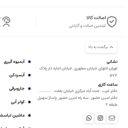
اصالت کالا
پ
تضمین اصالت و گارانتی
ش
برگشت به بالا
نشانی
آبمیوه گیری
تهران.انتهای خیابان مطهری .خیابان اجاره دار پلاک
آبسردکن
574
ساعت کاری
جاروبرقی
دفتر غرب : جنت آباد مرکزی خیابان بعثت . ............. .
دفتر امین حضور : سه راه امین حضور .پاساژ سهیل
کولر آبی
طبقه 2
ماشین لباسش