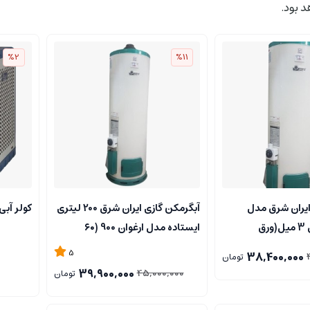
د بود.
%2
%11
ایران شرق مدل
آبگرمکن گازی ایران شرق 200 لیتری
کولر آبی 
ارغوان 900 ورق 3 میل(ورق
ایستاده مدل ارغوان 900 (۶۰
گالن)..فروشگاه مرکزی..
5
38,400,000
تومان
39,900,000
45,000,000
تومان