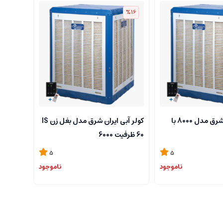
%16
کولر آبی ایران شرق مدل 8000 با
کولر آبی ایران شرق مدل بغل زن IS
60 ظرفیت 6000
5
5
ناموجود
ناموجود