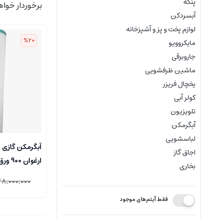
پنکه
برخوردار خواه
آبسردکن
لوازم پخت و پز و آشپزخانه
%20
مایکروویو
جاروبرقی
ماشین ظرفشویی
یخچال فریزر
کولر آبی
تلویزیون
آبگرمکن
لباسشویی
آبگرمکن گازی 
اجاق گاز
بخاری
گالوانیزه)
48,000,000
فقط آیتم‌های موجود