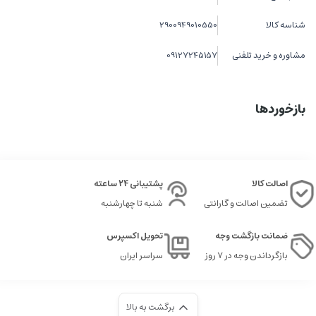
شناسه کالا
2900949010550
مشاوره و خرید تلفنی
09127245157
بازخوردها
اصالت کالا
پشتیبانی 24 ساعته
تضمین اصالت و گارانتی
شنبه تا چهارشنبه
ضمانت بازگشت وجه
تحویل اکسپرس
بازگرداندن وجه در ۷ روز
سراسر ایران
برگشت به بالا