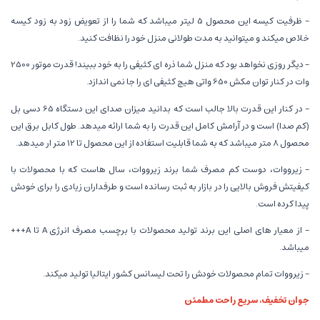
- ظرفیت کیسه این محصول 5 لیتر میباشد که شما را از تعویض زود به زود کیسه
خلاص میکند و میتوانید به مدت طولانی منزل خود را نظافت کنید.
- دیگر روزی نخواهد بود که منزل شما ذره ای کثیفی را به خود ببیند! قدرت موتور 2500
وات در کنار توان مکش 650 واتی هیچ کثیفی ای را جا نمی اندازد.
- در کنار این قدرت بالا جالب است که بدانید میزان صدای این دستگاه 65 دسی بل
(کم صدا) است و در آرامش کامل این قدرت را به شما ارائه میدهد. طول کابل برق این
محصول 8 متر میباشد که به شما قابلیت استفاده از این محصول تا 12 متر ار میدهد.
- زیرووات، دوست کم مصرف شما برند زیرووات، سال هاست که با محصولات با
کیفیتش فروش بالایی را در بازار به ثبت رسانده است و طرفداران زیادی را برای خودش
پیدا کرده است.
- از معیار های اصلی این برند تولید محصولات با برچسب مصرف انرژی A تا A+++
میباشد.
- زیرووات تمام محصولات خودش را تحت لیسانس کشور ایتالیا تولید میکند.
جوان تخفیف، سریع راحت مطمئن