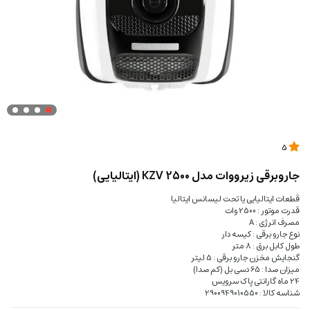
5
جاروبرقی زیرووات مدل KZV 2500 (ایتالیایی)
قطعات ایتالیایی یا تحت لیسانس ایتالیا
قدرت موتور : 2500 وات
مصرف انرژی : A
نوع جارو برقی : کیسه دار
طول کابل برق : 8 متر
گنجایش مخزن جارو برقی : 5 لیتر
میزان صدا : 65 دسی بل (کم صدا)
24 ماه گارانتی پاک سرویس
شناسه کالا : 2900949010550