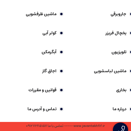
جاروبرقی
ماشین ظرفشویی
یخچال فریزر
کولر آبی
تلویزیون
آبگرمکن
ماشین لباسشویی
اجاق گاز
بخاری
قوانین و مقررات
درباره ما
تماس و آدرس ما
www.javantakhfif.ir ----- تماس با ما 09127245157