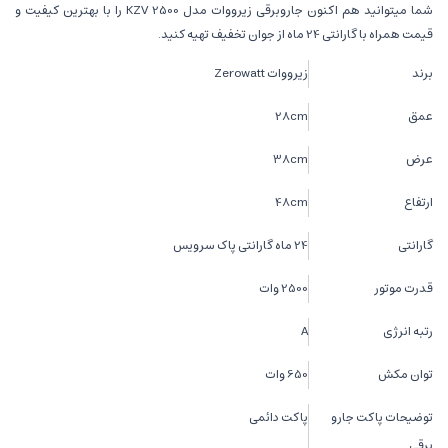
شما میتوانید هم اکنون جاروبرقی زیرووات مدل KZV 2500 را با بهترین کیفیت و
قیمت همراه با گارانتی 24 ماه از جوان تخفیف تهیه کنید.
برند
زیرووات Zerowatt
عمق
28cm
عرض
38cm
ارتفاع
48cm
گارانتی
24 ماه گارانتی پاک سرویس
قدرت موتور
2500 وات
رتبه انرژی
A
توان مکش
650 وات
توضیحات پاکت جارو
پاکت دائمی
برقی