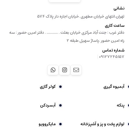
نشانی
تهران.انتهای خیابان مطهری .خیابان اجاره دار پلاک 574
ساعت کاری
دفتر غرب : جنت آباد مرکزی خیابان بعثت . ............. . دفتر امین حضور : سه
راه امین حضور .پاساژ سهیل طبقه 2
شماره تماس
|
09127245157
آبمیوه گیری
کولر گازی
پنکه
آبسردکن
لوازم پخت و پز و آشپزخانه
مایکروویو