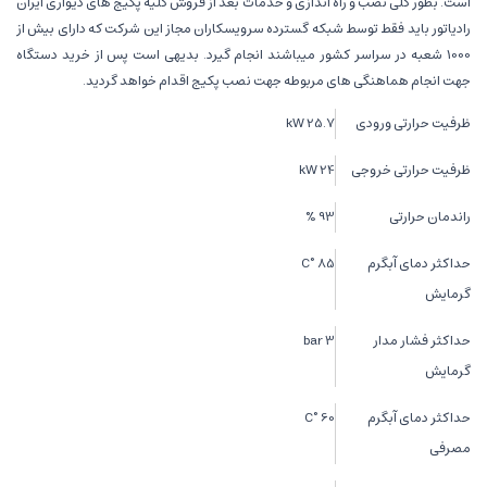
است. بطور کلی نصب و راه اندازی و خدمات بعد از فروش کلیه پکیج های دیواری ایران
رادیاتور باید فقط توسط شبکه گسترده سرویسکاران مجاز این شرکت که دارای بیش از
1000 شعبه در سراسر کشور میباشند انجام گیرد. بدیهی است پس از خرید دستگاه
جهت انجام هماهنگی های مربوطه جهت نصب پکیج اقدام خواهد گردید.
ظرفیت حرارتی ورودی
25.7 kW
ظرفیت حرارتی خروجی
24 kW
راندمان حرارتی
93 %
حداکثر دمای آبگرم
85 °C
گرمایش
حداکثر فشار مدار
3 bar
گرمایش
حداکثر دمای آبگرم
60 °C
مصرفی