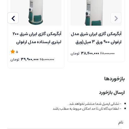
آبگرمکن گازی ایران شرق مدل
آبگرمکن گازی ایران شرق 200
آ
ارغوان 900 ورق 3 میل(ورق
لیتری ایستاده مدل ارغوان
E
گالوانیزه)
900 (۶۰ گالن)..فروشگاه
5
38,400,000
تومان
48,000,000
مرکزی..
39,900,000
تومان
45,000,000
بازخوردها
ارسال بازخورد
- نشانی ایمیل شما منتشر نخواهد شد.
- لطفا دیدگاه تان تا حد امکان مربوط به مطلب باشد
نام