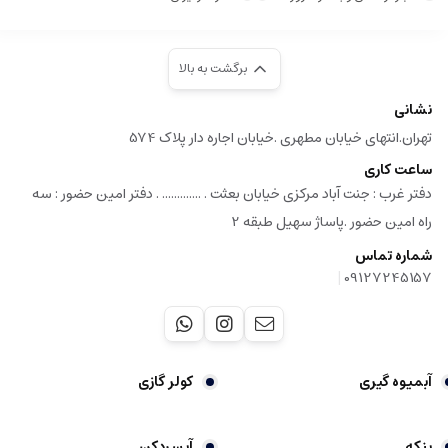
برگشت به بالا
نشانی
تهران.انتهای خیابان مطهری .خیابان اجاره دار پلاک 574
ساعت کاری
دفتر غرب : جنت آباد مرکزی خیابان بعثت . ............. . دفتر امین حضور : سه
راه امین حضور .پاساژ سهیل طبقه 2
شماره تماس
|
09127245157
آبمیوه گیری
کولر گازی
پنکه
آبسردکن