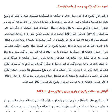
نحوه عملکرد پکیج دو مبدل یا مونوترمیک
در این نوع پکیج ها از دو مبدل اصلی و صفحه ای استفاده میشود. مبدل اصلی در پکیج
های دو مبدله وظیفه تامین گرمایش محیط را بر عهده دارد به این صورت که آب پس از
عبور از مبدل و گرم شدن به رادیاتورها منتقل میشود. طبق مبحث 17 مقررات ملی
ساختمان (1390) حداقل متراژ قابل تایید برای نصب پکیج دیواری در واحد آپارتمانی
(مسکونی یا اداری) 64 متر مربع می باشد و در غیر اینصورت تعبیه دریچه تامین هوای
تازه جهت احتراق مناسب در محل نصب پکیج الزامی است. برای تامین آبگرم مصرفی
نیز از مبدل صفحه ای استفاده میشود با این تفاوت که آب پس از گرم شدن توسط
مبدل به جای انتقال به رادیاتورها، همزمان با آب سرد از مبدل صفحه ای میگذرد، بر
اثر عبور همزمان آب سرد و گرم در این مبدل و انتقال گرما از آب گرم به آب سرد، آبگرم
مصرفی بهداشتی در دسترس قرار میگیرد. در این نوع سیستم ها بدلیل اینکه آبگرم
مصرفی تماس مستقیم با شعله های مشعل ندارد بنابراین رسوب گذاری جداره های
داخلی مبدل صفحه ای به مراتب دیرتر از پکیج تک مبدل اتفاق می افتد.
گارانتی و اصالت پکیج دیواری ایران رادیاتور مدل M24FF
کلیه پکیج های شوفاژ دیواری ایران رادیاتور، دارای گارانتی 2 ساله و خدمات پس از
فروش می باشند، اما پرداخت هزینه نصب و اتصالات پکیج ها، بر عهده مشتریان