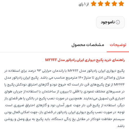
از
1
رای
ناموجود
توضیحات
مشخصات محصول
راهنمای خرید پکیج دیواری ایران رادیاتور مدل M24FF
پکیج دیواری ایران رادیاتور مدل M24FF با راندمان حرارتی 93 درصد برای استفاده در
منازل و اماکن اداری تا متراژ 140 مترمربع مناسب می باشد. پکیج ایران رادیاتور مدل
M24FF از نوع پکیج‌های فن دار است که خروج دود و گازهای احتراق دودکش پکیج را
در مسیرهای مختلف عمودی یا افقی تا بیرون از ساختمان با استفاده از جریان هوای
اجباری فن تسهیل می‌نمایند. همچنین در صورت نصب پکیج در بالکن یا هر فضای باز
دیگر، استفاده از پکیج فن دار جهت عبور آسان دود و گازهای احتراق ضروری است.
توجه: در صورت نصب پکیج دیواری ایران رادیاتور در فضای باز، جهت امکان فعال بودن
سیستم حفاظت خودکار در مقابل یخ زدگی دستگاه، باید پکیج به برق وصل و روشن
باشد.