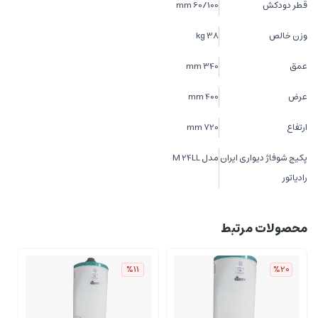
قطر دودکش
60/100 mm
وزن خالص
38 kg
عمق
340 mm
عرض
400 mm
ارتفاع
720 mm
پکیج شوفاژ دیواری ایران
مدل M 24LL
رادیاتور
محصولات مرتبط
%11
%20