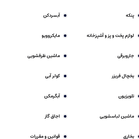
پنکه
آبسردکن
لوازم پخت و پز و آشپزخانه
مایکروویو
جاروبرقی
ماشین ظرفشویی
یخچال فریزر
کولر آبی
تلویزیون
آبگرمکن
ماشین لباسشویی
اجاق گاز
بخاری
قوانین و مقررات