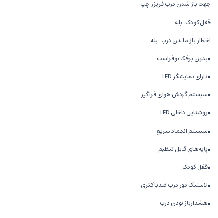
جهت باز شدن درب فریزر چپ
قفل کودک : بله
اخطار باز ماندن درب : بله
■بدون برفک نوفراست
■دارای نمایشگر LED
■سیستم گردش هوای فراگیر
■روشنایی داخلی LED
■سیستم انجماد سریع
■پایه‌های قابل تنظیم
■قفل کودک
■لاستیک دور درب ضدباکتری
■هشدارباز بودن درب