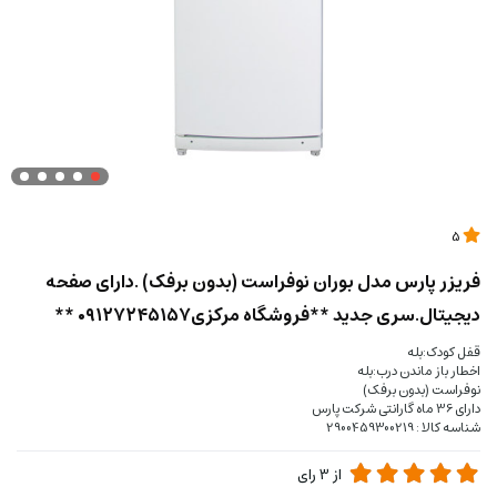
5
فریزر پارس مدل بوران نوفراست (بدون برفک) .دارای صفحه
دیجیتال.سری جدید **فروشگاه مرکزی۰۹۱۲۷۲۴۵۱۵۷ **
قفل کودک:بله
اخطار باز ماندن درب:بله
نوفراست (بدون برفک)
دارای 36 ماه گارانتی شرکت پارس
شناسه کالا : 2900459300219
از
3
رای