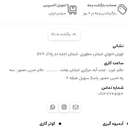
ضمانت بازگشت وجه
تحویل اکسپرس
بازگرداندن وجه در ۷ روز
سراسر ایران
برگشت به بالا
نشانی
تهران.انتهای خیابان مطهری .خیابان اجاره دار پلاک 574
ساعت کاری
دفتر غرب : جنت آباد مرکزی خیابان بعثت . ............. . دفتر امین حضور : سه
راه امین حضور .پاساژ سهیل طبقه 2
شماره تماس
|
09127245157
آبمیوه گیری
کولر گازی