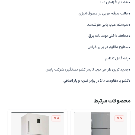
■هشدار افزایش دما
■حالت صرفه جویی در مصرف انرژی
■سیستم عیب یابی هوشمند
■محافظ داخلی نوسانات برق
■سطوح مقاوم در برابر خراش
■پايه قابل تنظيم
■جديد ترين طراحي درب تايمر كشو دستگيره شركت پارس
■كشو با مقاومت بالا در برابر ضربه و بار اضافي
محصولات مرتبط
%11
%5