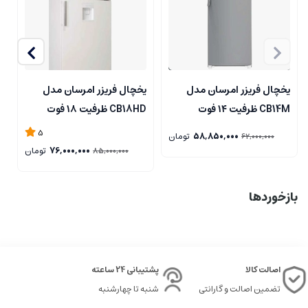
یخچال فریزر امرسان مدل
یخچال فریزر امرسان مدل
ی
CB14M ظرفیت ۱۴ فوت
CB18HD ظرفیت ۱۸ فوت
2H
5
58,850,000
تومان
62,000,000
76,000,000
تومان
85,000,000
بازخوردها
اصالت کالا
پشتیبانی 24 ساعته
تضمین اصالت و گارانتی
شنبه تا چهارشنبه