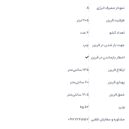
نمودار مصرف انرژی
A
ظرفیت فریزر
205 لیتر
تعداد کشو
6 عدد
جهت باز شدن در فریزر
چپ
اخطار بازماندن در فریزر
ارتفاع فریزر
135 سانتی‌متر
پهنای فریزر
60 سانتی‌متر
عمق فریزر
71.5 سانتی‌متر
وزن
52 kg
مشاوره و سفارش تلفنی
09127245157