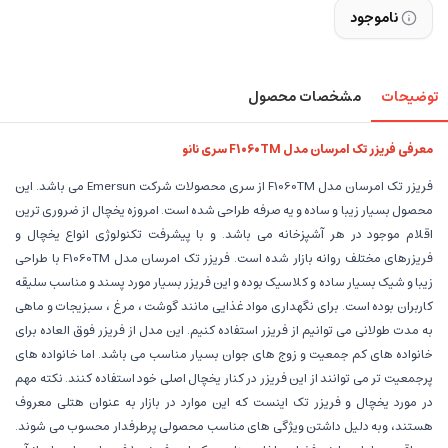
ناموجود
توضیحات
مشخصات محصول
معرفی فریزر تک امرسان مدل F1060TM سری نانو
فریزر تک امرسان مدل F1060TM از سری محصولات شرکت Emersun می باشد. این
محصول بسیار زیبا و ساده و یه صرفه طراحی شده است. امروزه یخچال از ضروری ترین
اقلام موجود در هر آشپزخانه می باشد. و با پیشرفت تکنولوژی انواع یخچال و
فریزرهای مختلف روانه بازار شده است. فریزر تک امرسان مدل F1060TM با طراحی
زیبا و شیک بسیار ساده و کلاسیک بوده و این فریزر بسیار مورد پسند و مناسب سلیقه
کاربران بوده است. برای نگهداری مواد غذایی مانند گوشت ، مرغ ، سبزیجات و ماهی
به مدت طولانی می توانیم از فریزر استفاده کنیم. این مدل از فریزر فوق العاده برای
خانواده های کم جمعیت و زوج های جوان بسیار مناسب می باشد. اما خانواده های
پرجمعیت تر می توانند از این فریزر در کنار یخچال اصلی خود استفاده کنند. نکته مهم
در مورد یخچال و فریزر تک اینست که این موارد در بازار به عنوان هتلی معروف
هستند، وبه دلیل داشتن ویژگی های مناسب محصولی پرطرفدار محسوب می شوند.