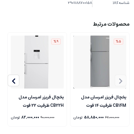
شناسه کالا
2901188700158
محصولات مرتبط
%9
%5
یخچال فریزر امرسان مدل
یخچال فریزر امرسان مدل
CB14M ظرفیت ۱۴ فوت
CB22H ظرفیت ۲۲ فوت
ج
58,850,000
تومان
82,000,000
تومان
90,000,000
62,000,000