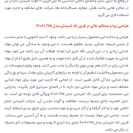
در واقع به دلیل سایز و فضای داخلی مناسبی که این فریزر 10 فوت امرسان دارد از آن
در مکان هایی مانند هتل، مغازه، مسافرخانه ها، شرکت های مختلف و ادارت مورد
استفاده قرار می گیرد.
طراحی زیبا و عملکرد عالی در فریزر تک امرسان مدل F1060TM
طراحی و ساخت این محصول بسیار زیبا می باشد. وجود 6 سبد کشویی با سایز مناسب
از جنس شیشه نشکن، بسیار مقاوم هستند، با این وجود به سادگی می توان مواد
غذایی زیادی را در این فریزر نگه داری کرد.تعداد طبقات آن نیز باعث می شود مواد
غذایی به صورت تفکیک شده در آن قرار داده شوند و به همین دلیل هیچ کدام از مواد
غذایی برای در کنار هم بودن بوی یکدیگر را جذب نمی کنند. وجود ولوم ترموستات در
این محصول و قابلیت تنظیم آن با توجه به نیازهای کاربران برای مقدار سرما و یخ زدگی
مواد غذایی دما آن قابل تغییر است.. از انجایی که کاربرد این مورد برای مواد غذایی
مختلف است و برخی مواد غذایی نیاز دارند تا در فضای سردتری قرار بگیرند، بنابراین
این مشخصه برای فریزر تک امرسان مدل F1060TM ویژگی قابل توجه ای است. به
دلیل اهمیت بالای محیط زیست، حفاظت و آلوده نشدن آن، شرکت امرسان تمام
تلاش خود را به کار گرفته و از گاز تبریدی و مواد مناسب برای عایق بندی استفاه کرده
است. تمامی این مواد دوست دار محیط زیست هستند و به آن آسیبی نمی رسانند.
فریزر تک امرسان مدل F1060TM دارای رده انرژی A بوده و جزو محصولات کم مصرف
در بازار می باشد.