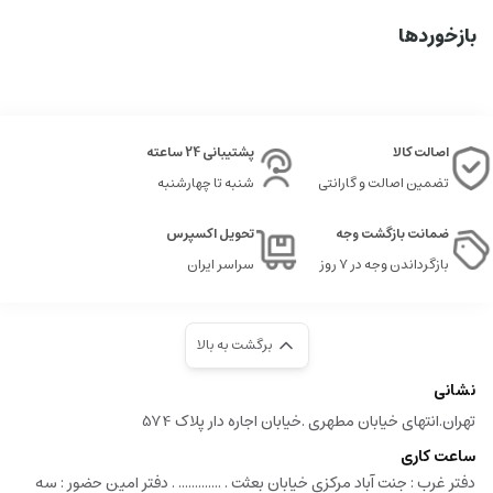
بازخوردها
اصالت کالا
پشتیبانی 24 ساعته
تضمین اصالت و گارانتی
شنبه تا چهارشنبه
ضمانت بازگشت وجه
تحویل اکسپرس
بازگرداندن وجه در ۷ روز
سراسر ایران
برگشت به بالا
نشانی
تهران.انتهای خیابان مطهری .خیابان اجاره دار پلاک 574
ساعت کاری
دفتر غرب : جنت آباد مرکزی خیابان بعثت . ............. . دفتر امین حضور : سه