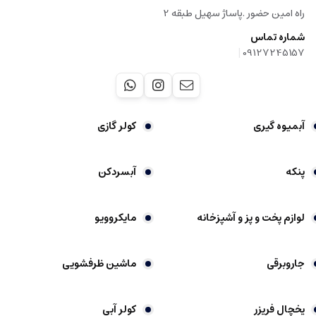
راه امین حضور .پاساژ سهیل طبقه 2
شماره تماس
|
09127245157
آبمیوه گیری
کولر گازی
پنکه
آبسردکن
لوازم پخت و پز و آشپزخانه
مایکروویو
جاروبرقی
ماشین ظرفشویی
یخچال فریزر
کولر آبی