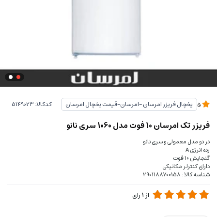
کدکالا:
یخچال فریزر امرسان -امرسان-قیمت یخچال امرسان
5
فریزر تک امرسان 10 فوت مدل 1060 سری نانو
در دو مدل معمولی و سری نانو
رده انرژی A
گنجایش 10 فوت
دارای کنترلر مکانیکی
شناسه کالا : 2901188700158
از
1
رای