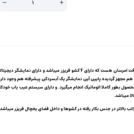
این مدل یک از مجهزترین و کاملترین یخچال فریزرهای بالاپایین شرکت امرسان هست
 هم مجهز گردیده.پایین آین نمایشگر یک آبسردکن پیشرفته هم وجود دارد
ا میباشد.