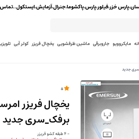
خزر،فیلور،پارس،پاکشوما،جنرال،آزمایش،ایستکول..تماس : 02177579097 - 9127245157
نه
مایکروویو
جاروبرقی
ماشین ظرفشویی
یخچال فریزر
کولر آبی
تلویزی
5
برفک_سری جدید
- 4 طبقه کشو فریزر