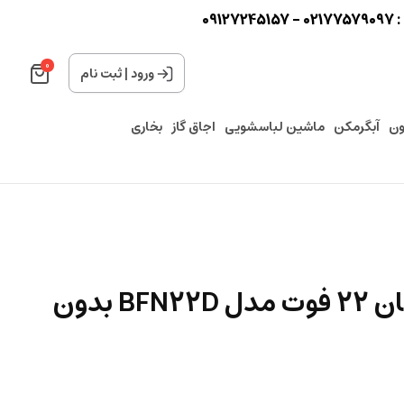
0
0
ورود
|
ثبت نام
ون
آبگرمکن
ماشین لباسشویی
اجاق گاز
بخاری
یخچال فریزر امرسان 22 فوت مدل BFN22D بدون