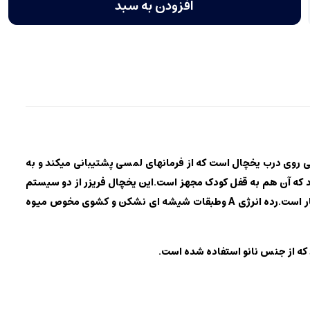
افزودن به سبد
 که دارای 4 کشو فریزر میباشد و دارای نمایشگر دیجیتالی روی درب یخچال است که از فرمانهای لمسی پشتیبانی میکند و به
 که آن هم به قفل کودک مجهز است.این یخچال فریزر از دو سیستم
خنک کننده بدون برفک و انجماد سریع بهره میبرد.برفک زدایی آین محصول بطور کاملا اتوماتیک انجام میگیرد. و دارای سیستم عیب یاب خودکار است.رده انرژی A وطبقات شیشه ای نشکن و کشوی مخوص میوه