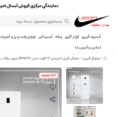
نمایندگی مرکزی فروش آبسال،امرسان،پارس 
آبمیوه گیری
کولر گازی
پنکه
آبسردکن
لوازم پخت و پز و آشپزخا
تماس و آدرس ما
یخچال فریزر
یخچال فریزر امرسان 22 فوت مدل BFN22D بدون برفک_سری جدید
%16
تخفیف