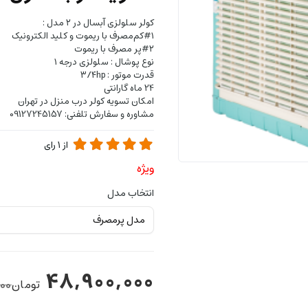
کولر سلولزی آبسال در ۲ مدل :
#۱کم‌مصرف با ریموت و کلید الکترونیک
#۲پر مصرف با ریموت
نوع پوشال : سلولزی درجه ۱
قدرت موتور : ۳/۴hp
24 ماه گارانتی
امکان تسویه کولر درب منزل در تهران
مشاوره و سفارش تلفنی: 09127245157
از
1
رای
ویژه
انتخاب مدل
48,900,000
تومان
00