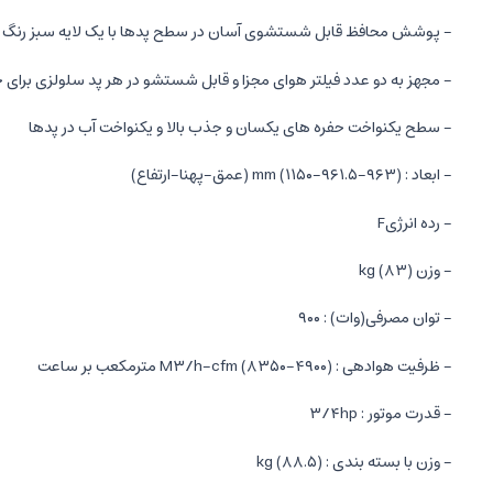
- پوشش محافظ قابل شستشوی آسان در سطح پدها با یک لایه سبز رنگ برا
- مجهز به دو عدد فیلتر هوای مجزا و قابل شستشو در هر پد سلولزی برای جل
- سطح یکنواخت حفره های یکسان و جذب بالا و یکنواخت آب در پدها
- ابعاد : (mm (۱۱۵۰-۹۶۱.۵-۹۶۳ (عمق-پهنا-ارتفاع)
- رده انرژیF
- وزن (kg (۸۳
- توان مصرفی(وات) : ۹۰۰
- ظرفیت هوادهی : (M۳/h-cfm (۸۳۵۰-۴۹۰۰ مترمکعب بر ساعت
- قدرت موتور : ۳/۴hp
- وزن با بسته بندی : (kg (۸۸.۵