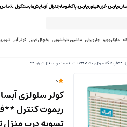
خزر،فیلور،پارس،پاکشوما،جنرال،آزمایش،ایستکول..تماس : 02177579097 - 9127245157
نه
مایکروویو
جاروبرقی
ماشین ظرفشویی
یخچال فریزر
کولر آبی
تلویزی
5
تسویه درب منزل ت