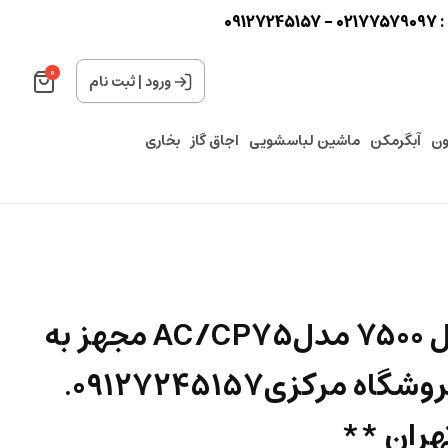
0
0
ورود
|
ثبت نام
ون
آبگرمکن
ماشین لباسشویی
اجاق گاز
بخاری
کولر سلولزی آبسال 7500 مدلAC/CP7۵ مجهز به
ریموت کنترل **فروشگاه مرکزی۰۹۱۲۷۲۴۵۱۵۷.
هران **