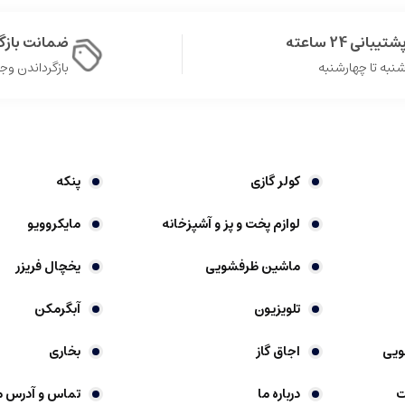
شتیبانی 24 ساعته
ضمانت باز
نبه تا چهارشنبه
بازگرداندن وجه در 
کولر گازی
پنکه
لوازم پخت و پز و آشپزخانه
مایکروویو
ماشین ظرفشویی
یخچال فریزر
تلویزیون
آبگرمکن
ویی
اجاق گاز
بخاری
ت
درباره ما
تماس و آدرس م