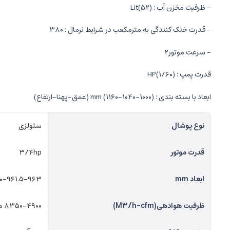
- ظرفیت مخزن آب : (Lit(۵۲
- قدرت خنک کنندگی به مترمکعب در شرایط نرمال : ۳۸۰
- سرعت موتور۲
قدرت پمپ : (HP(۱/۶۰
ابعاد با بسته بندی : (mm (۱۱۶۰-۱۰۴۰-۱۰۰۰ (عمق-پهنا-ارتفاع)
نوع پوشال
سلولزی
قدرت موتور
۳/۴hp
ابعاد mm
۱۱۵۰-۹۶۱.۵-۹۶۳ (عمق-پهنا-ا
ظرفیت هوادهی(M۳/h-cfm)
۸۳۵۰-۴۹۰۰ متر مکعب بر ساعت