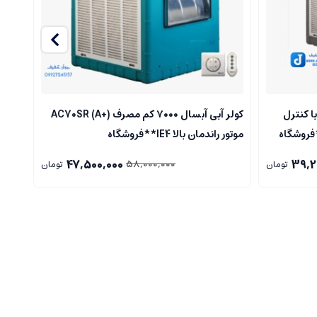
بی آبسال ۵۵۰۰ کم مصرف (A) با کنترل
کولر آبی آبسال ۷۰۰۰ کم مصرف (+A) AC70SR
وتور راندمان بالا IE4 **فروشگاه
موتور راندمان بالا IE4**فروشگاه
C70
مرکزی۰۹۱۲۷۲۴۵۱۵۷ **تسویه درب منزل تهران
47,500,000
39,2
58,000,000
تومان
تومان