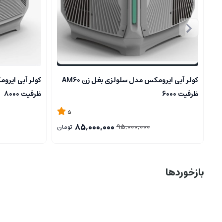
کولر آبی ایرومکس مدل سلولزی بغل زن AM60
ظرفیت 6000
ظرفیت 8000
5
85,000,000
95,000,000
تومان
بازخوردها