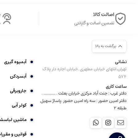
اصالت کالا
پ
تضمین اصالت و گارانتی
ش
برگشت به بالا
نشانی
آبمیوه گیری
تهران.انتهای خیابان مطهری .خیابان اجاره دار پلاک
آبسردکن
574
ساعت کاری
جاروبرقی
دفتر غرب : جنت آباد مرکزی خیابان بعثت . ............. .
دفتر امین حضور : سه راه امین حضور .پاساژ سهیل
کولر آبی
طبقه 2
ماشین لباسش
قوانین و مقررا