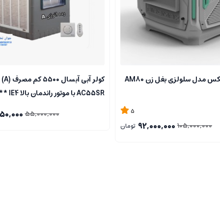
کولر آبی ایرومکس مدل سلولزی بغل زن AM80
کولر آ
AC55SR با م
مرکزی۰۹۱۲۷۲۴۵۱۵۷ **
5
50,000
55,000,000
92,000,000
105,000,000
تومان