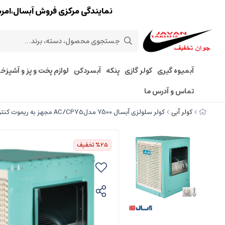
نمایندگی مرکزی فروش آبسال،امرسان،پارس 
آبمیوه گیری
کولر گازی
پنکه
آبسردکن
لوازم پخت و پز و آشپزخا
تماس و آدرس ما
کولر آبی
کولر سلولزی آبسال 7500 مدلAC/CP7۵ مجهز به ریموت کنترل **فروشگاه مرکزی۰۹۱۲۷۲۴۵۱۵۷. تسویه درب منزل تهران **
%25
تخفیف