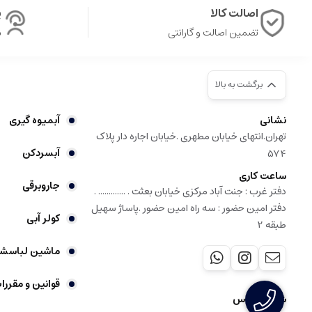
اصالت کالا
پ
تضمین اصالت و گارانتی
ش
برگشت به بالا
نشانی
آبمیوه گیری
تهران.انتهای خیابان مطهری .خیابان اجاره دار پلاک
آبسردکن
574
ساعت کاری
جاروبرقی
دفتر غرب : جنت آباد مرکزی خیابان بعثت . ............. .
دفتر امین حضور : سه راه امین حضور .پاساژ سهیل
کولر آبی
طبقه 2
ماشین لباسش
قوانین و مقررا
شماره تماس