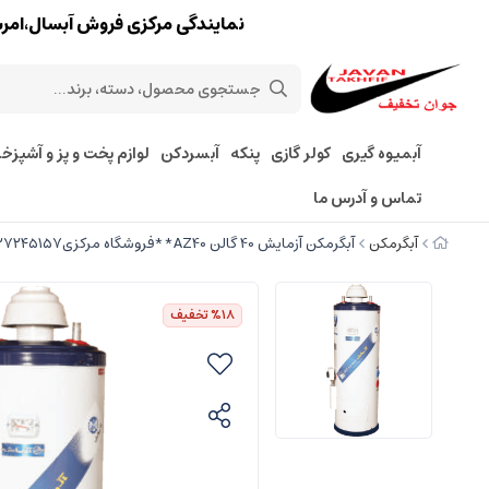
نمایندگی مرکزی فروش آبسال،امرسان،پارس 
آبمیوه گیری
کولر گازی
پنکه
آبسردکن
لوازم پخت و پز و آشپزخا
تماس و آدرس ما
آبگرمکن
آبگرمکن آزمایش 40 گالن AZ40**فروشگاه مرکزی۰۹۱۲۷۲۴۵۱۵۷ **
%18
تخفیف