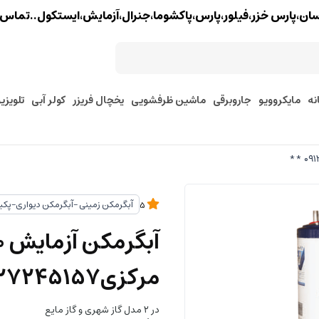
خزر،فیلور،پارس،پاکشوما،جنرال،آزمایش،ایستکول..تماس : 02177579097 - 9127245157
نه
مایکروویو
جاروبرقی
ماشین ظرفشویی
یخچال فریزر
کولر آبی
تلویزی
آبگرمکن زمینی -آبگرمکن دیواری-پکی
5
مرکزی۰۹۱۲۷۲۴۵۱۵۷ **
در ۲ مدل گاز شهری و گاز مایع