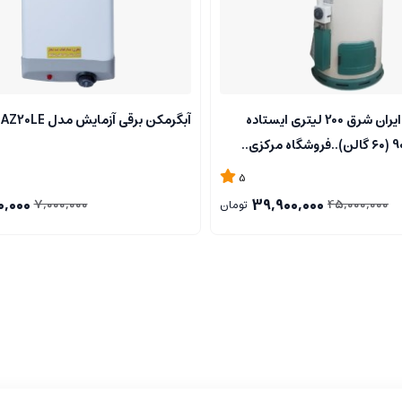
آبگرمکن گازی ایران شرق 200 لیتری ایستاده
آبگرمکن برقی آزمایش مدل AZ20LE
5
0,000
39,900,000
7,000,000
45,000,000
تومان