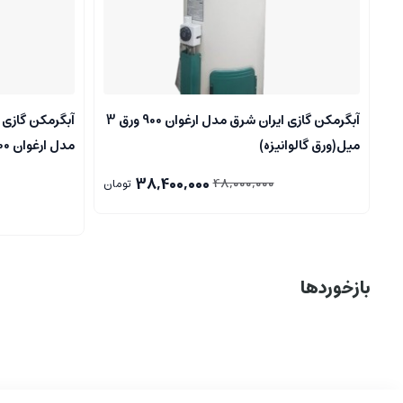
آبگرمکن گازی ایران شرق مدل ارغوان 900 ورق 3
میل(ورق گالوانیزه)
مدل ارغوان 900 (۶۰ گالن)..فروشگاه مرکزی..
38,400,000
48,000,000
تومان
بازخوردها