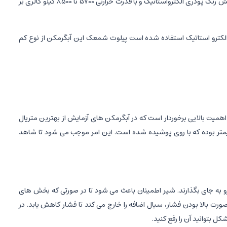
مدل AZ40N با ظرفیت 120 لیتر جزو آبگرمکن های میان رده آزمایش می باشد.وزن این ابگرمکن 62 کیلو گرم و ارتفاع آن 155 سانتی متر است که دارای پوشش رنگ پودری الکترواستاتیک و با قدرت حرارتی 5700 تا 8500 کیلو کالری بر
فید براق الکترو استاتیک استفاده شده است پیلوت شمعک این آبگرمکن از نوع کم
همیت بالایی برخوردار است که در آبگرمکن های آزمایش از بهترین متریال
تفاده شده و سیستم رنگ آمیزی با بالاترین ضریب اطمینان صورت می گیرد. مخزن این مدل آبگرمکن از جنس گالوانیزه با ضخامت ۳ میلیمتر بوده که با روی پوشیده شده است. این امر موجب می شود تا شاهد
 به جای بگذارند. شیر اطمینان باعث می شود تا در صورتی که بخش های
ورت بالا بودن فشار، سیال اضافه را خارج می کند تا فشار کاهش یابد. در
 بتوانید آن را رفع کنید.