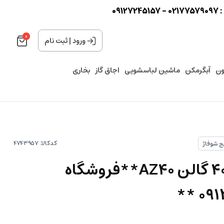
0
0
ورود
|
ثبت نام
ون
آبگرمکن
ماشین لباسشویی
اجاق گاز
بخاری
کدکالا:
ج شوفاژ
آبگرمکن آزمایش 40 گالن AZ40**فروشگاه