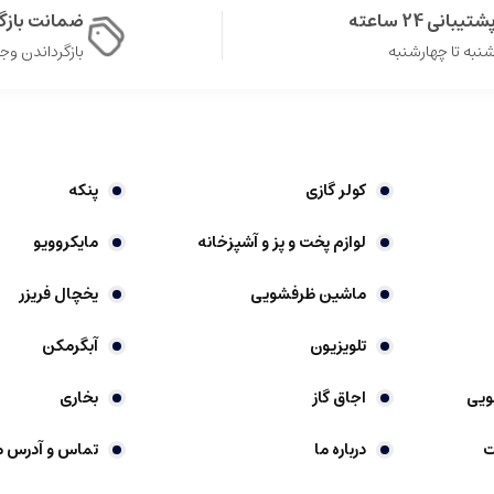
شتیبانی 24 ساعته
ضمانت باز
نبه تا چهارشنبه
بازگرداندن وجه در 
کولر گازی
پنکه
لوازم پخت و پز و آشپزخانه
مایکروویو
ماشین ظرفشویی
یخچال فریزر
تلویزیون
آبگرمکن
ویی
اجاق گاز
بخاری
ت
درباره ما
تماس و آدرس م