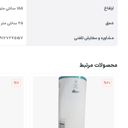
ارتفاع
۱55 سانتی متر
عمق
45 سانتی متر
مشاوره و سفارش تلفنی
09127245157
محصولات مرتبط
%11
%20