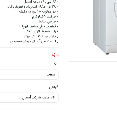
- گارانتی : 24 ماهه آبسال
- 28 روز امکان استرداد و تعویض کالا
- دورموتور:۱۰۰۰ دور در دقیقه
- ظرفیت:5کیلوگرم
- طراحی ایتالیا
- قطعات برقی ساخت اروپا
- رتبه مصرف انرژی : +A
_ دارای برد الکتریکی بهتر
_ لباسشویی آبسال هوش مصنوعی
ویژه
رنگ
گارانتی