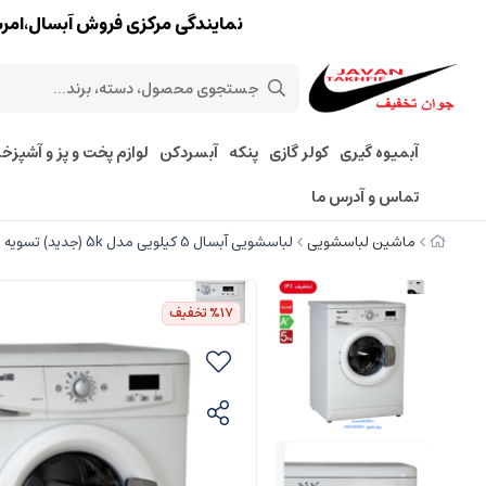
نمایندگی مرکزی فروش آبسال،امرسان،پارس 
آبمیوه گیری
کولر گازی
پنکه
آبسردکن
لوازم پخت و پز و آشپزخا
تماس و آدرس ما
ماشین لباسشویی
لباسشویی آبسال 5 کیلویی مدل 5k (جدید) تسویه درب منزل تهران
%17
تخفیف