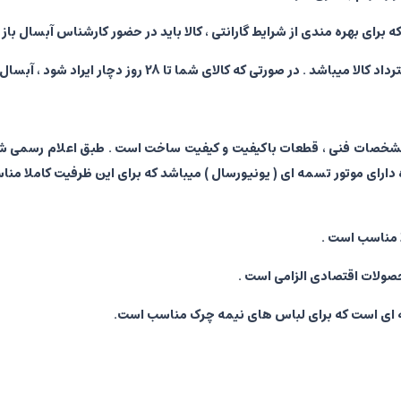
شین لباسشویی 5 کیلویی آبسال WRE5410 به دلیل مشخصات فنی ، قطعات باکیفیت و کیفیت ساخت 
صولات اقتصادی الزامی است .