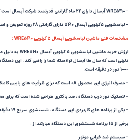
- WRE5410 آبسال دارای 24 ماه گارانتی قدرتمند شرکت آبسال است که برای بهره مندی از شرایط گارانتی ، کالا باید در حضور کارشناس آبسال باز و نصب شود .
- لباسشویی 5کیلویی آبسال 5410 دارای گارانتی 28 روزه تعویض و استرداد کالا میباشد . در صورتی که کالای شما تا 28 روز دچار ایراد شود ، آبسال کالای شما را تعویض میکند .
مشخصات فنی ماشین لباسشویی آبسال 5 کیلویی WRE5410 :
ارزش خرید ما
1000 دور در دقیقه است.
- مصرف انرژی این محصول A+ است که برای ظرفیت های پایین کاملا مناسب است .
- لاستیک دور درب دستگاه ، ضد باکتری طراحی شده است که برای مح
- یکی از برنامه های کاربردی این دستگاه ، شستشوی سریع 19 دقیقه ای است که برای لباس های نیمه چرک مناسب است.
برخی از 15 برنامه شستشوی این دستگاه عبارتند از :
- سیستم ضد خرابی موتور