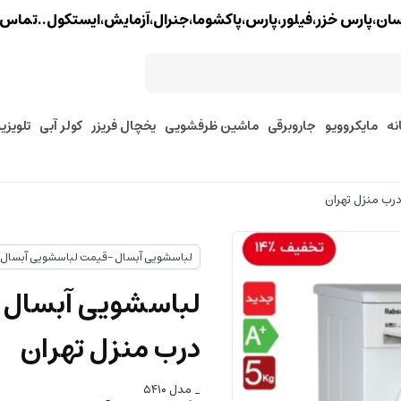
خزر،فیلور،پارس،پاکشوما،جنرال،آزمایش،ایستکول..تماس : 02177579097 - 9127245157
نه
مایکروویو
جاروبرقی
ماشین ظرفشویی
یخچال فریزر
کولر آبی
تلویزی
لباسشویی آبسال -قیمت لباسشویی آبسال
درب منزل تهران
_ مدل ۵۴۱۰