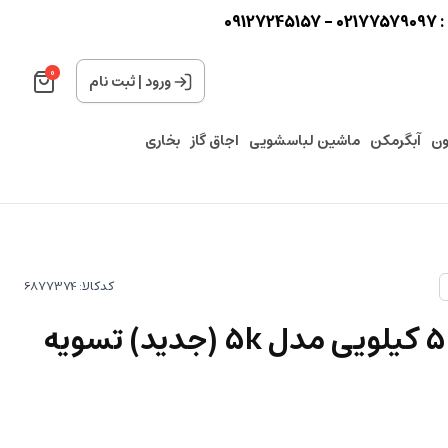
0
0
ورود
|
ثبت نام
ون
آبگرمکن
ماشین لباسشویی
اجاق گاز
بخاری
کدکالا:
لباسشویی آبسال 5 کیلویی مدل 5k (جدید) تسویه