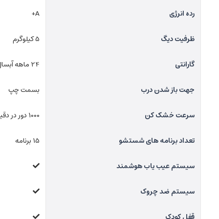
رده انرژی
A+
ظرفیت دیگ
5 کیلوگرم
گارانتی
24 ماهه آبسال
جهت باز شدن درب
بسمت چپ
سرعت خشک کن
1000 دور در دقیقه
تعداد برنامه های شستشو
15 برنامه
سیستم عیب یاب هوشمند
سیستم ضد چروک
قفل کودک