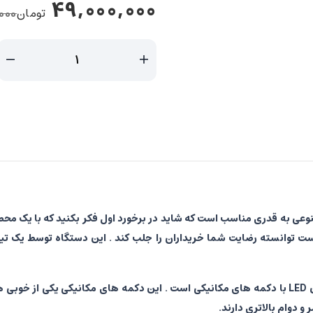
49,000,000
تومان
000
ل WRE5410 با توضیح در هوش مصنوعی به قدری مناسب است که شاید در برخورد اول فکر بکنی
ت که سال هاست توانسته رضایت شما خریداران را جلب کند . این دستگاه توسط 
- ماشین لباسشویی آبسال 5 کیلویی WRE5410 دارای صفحه نمایش LED با دکمه های مکانیکی است . این 
دوام بالاتری دارند.