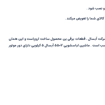
است . طبق اعلام رسمی شرکت آبسال ، قطعات برقی ین محصول ساخت اروپاست و این همان
دلیلی است که سال ها آبسال توانسته شما را راضی کند . این دستگاه دارای موتور تسمه ای ( یونیورسال ) میباشد که برای این ظرفیت کاملا مناسب است . ماشین لباسشویی 5507 آبسال 5 کیلویی دارای دور موتور