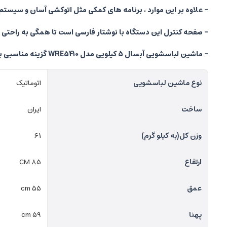
- علاوه بر این موارد ، برنامه های کمکی مثل اتوکشی آسان و سیست
- صفحه کنترل این دستگاه با نوشتار فارسی است تا همگی به راحتی بتو
- ماشین لباسشویی آبسال 5 کیلویی مدل WRE5410 گزینه مناسبی برای خانواده های ایرانی است و یکی از پیشنهاد های اصلی کارشناسان جوان تخفیف به شما خریداران است
نوع ماشین لباسشویی
اتوماتیک
ساخت
ایران
وزن کل(به کیلو گرم)
61
ارتفاع
85 CM
عمق
55 cm
پهنا
59 cm