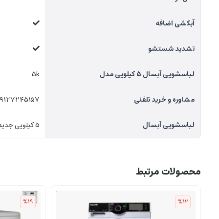
آبکشی اضافه
تشدید شستشو
لباسشویی آبسال 5 کیلویی مدل
5k
مشاوره و خرید تلفنی
09127245157
لباسشویی آبسال
۵ کیلویی جدید
محصولات مرتبط
%19
%12