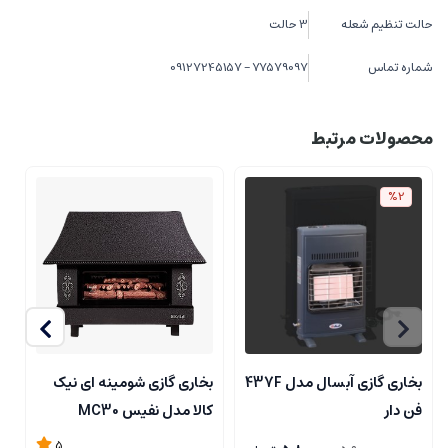
حالت تنظیم شعله
3 حالت
شماره تماس
77579097 - 09127245157
محصولات مرتبط
%2
بخاری گازی آبسال مدل 437F
بخاری گازی شومینه ای نیک
ب
فن دار
کالا مدل نفیس MC30
ک
5