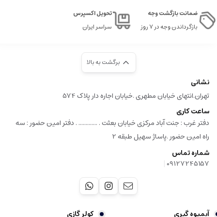
ضمانت بازگشت وجه
تحویل اکسپرس
بازگرداندن وجه در ۷ روز
سراسر ایران
برگشت به بالا
نشانی
تهران.انتهای خیابان مطهری .خیابان اجاره دار پلاک 574
ساعت کاری
دفتر غرب : جنت آباد مرکزی خیابان بعثت . ............. . دفتر امین حضور : سه
راه امین حضور .پاساژ سهیل طبقه 2
شماره تماس
|
09127245157
آبمیوه گیری
کولر گازی