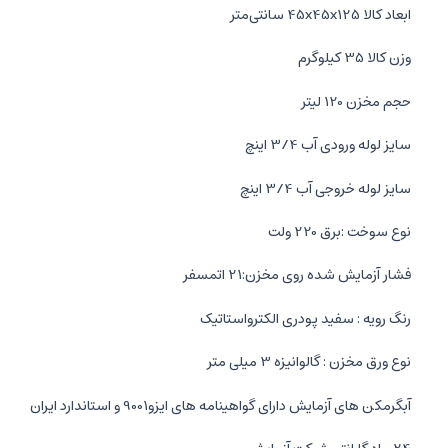
ابعاد کالا 45x45x125 سانتی‌متر
وزن کالا 35 کیلوگرم
حجم مخزن 120 لیتر
سایز لوله ورودی آب 3/4 اینچ
سایز لوله خروجی آب 3/4 اینچ
نوع سوخت :برق 220 ولت
فشار آزمایش شده روی مخزن:21 اتمسفر
رنگ رویه : سفید پودری الکترواستاتیک
نوع ورق مخزن : گالوانیزه 3 میلی متر
آبگرمکن های آزمایش دارای گواهینامه های ایزو9001 و استاندارد ایران