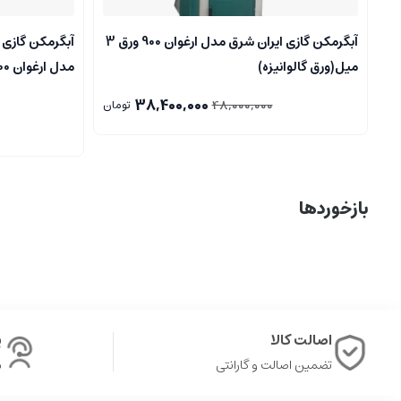
آبگرمکن گازی ایران شرق مدل ارغوان 900 ورق 3
میل(ورق گالوانیزه)
مدل ارغوان 900 (۶۰ گالن)..فروشگاه مرکزی..
38,400,000
48,000,000
تومان
بازخوردها
اصالت کالا
پ
تضمین اصالت و گارانتی
ش