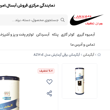
نمایندگی مرکزی فروش آبسال،امرسان،پارس 
آبمیوه گیری
کولر گازی
پنکه
آبسردکن
لوازم پخت و پز و آشپزخا
تماس و آدرس ما
آبگرمکن
آبگرمکن برقی آزمایش مدل AZ120E
%7
تخفیف