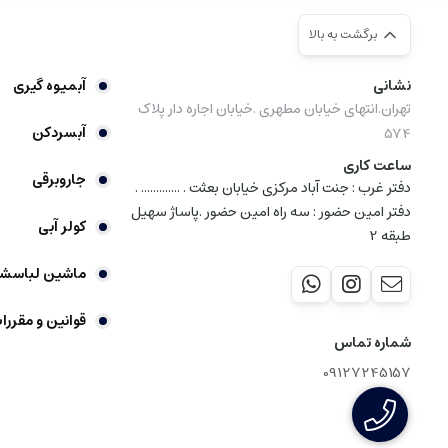
برگشت به بالا
نشانی
آبمیوه گیری
تهران.انتهای خیابان مطهری .خیابان اجاره دار پلاک
آبسردکن
574
ساعت کاری
جاروبرقی
دفتر غرب : جنت آباد مرکزی خیابان بعثت . ............. .
دفتر امین حضور : سه راه امین حضور .پاساژ سهیل
کولر آبی
طبقه 2
ماشین لباسش
قوانین و مقررا
شماره تماس
09127245157