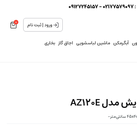
0
0
ورود
|
ثبت نام
ون
آبگرمکن
ماشین لباسشویی
اجاق گاز
بخاری
مدل AZ120E