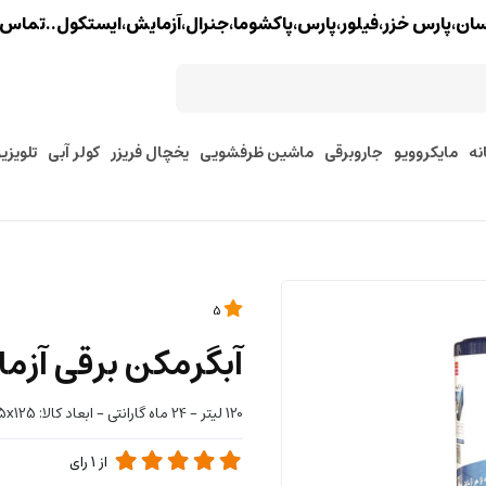
خزر،فیلور،پارس،پاکشوما،جنرال،آزمایش،ایستکول..تماس : 02177579097 - 9127245157
نه
مایکروویو
جاروبرقی
ماشین ظرفشویی
یخچال فریزر
کولر آبی
تلویزی
5
آبگرمکن برقی آزمایش 
120 لیتر - 24 ماه گارانتی - ابعاد کالا: 45x45x125 سانتی‌متر-
از
1
رای