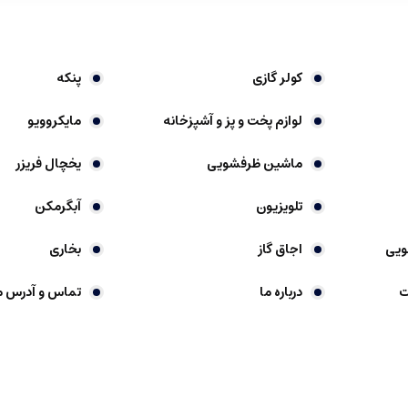
کولر گازی
پنکه
لوازم پخت و پز و آشپزخانه
مایکروویو
ماشین ظرفشویی
یخچال فریزر
تلویزیون
آبگرمکن
ویی
اجاق گاز
بخاری
ت
درباره ما
تماس و آدرس م