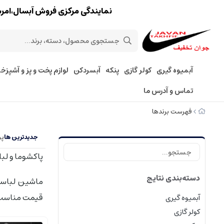
نمایندگی مرکزی فروش آبسال،امرسان،پارس 
آبمیوه گیری
کولر گازی
پنکه
آبسردکن
لوازم پخت و پز و آشپزخا
تماس و آدرس ما
فهرست برندها
جدیدترین ها
پر
پاکشوما و ل
دسته‌بندی نتایج
ماشین لباسشو
قیمت مناسب ل
آبمیوه گیری
کولر گازی