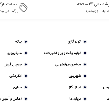
شتیبانی 24 ساعته
ضمانت باز
نبه تا چهارشنبه
بازگرداندن وجه در 
کولر گازی
پنکه
لوازم پخت و پز و آشپزخانه
مایکروویو
ماشین ظرفشویی
یخچال فریزر
تلویزیون
آبگرمکن
ویی
اجاق گاز
بخاری
ت
درباره ما
تماس و آدرس م