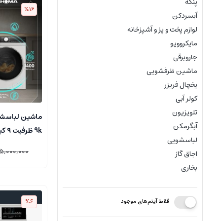
پنکه
%16
آبسردکن
لوازم پخت و پز و آشپزخانه
مایکروویو
جاروبرقی
ماشین ظرفشویی
یخچال فریزر
کولر آبی
تلویزیون
ماشین لباسشو
آبگرمکن
9k ظ
لباسشویی
جلو**فروش و
5,000,000
اجاق گاز
بخاری
%6
فقط آیتم‌های موجود