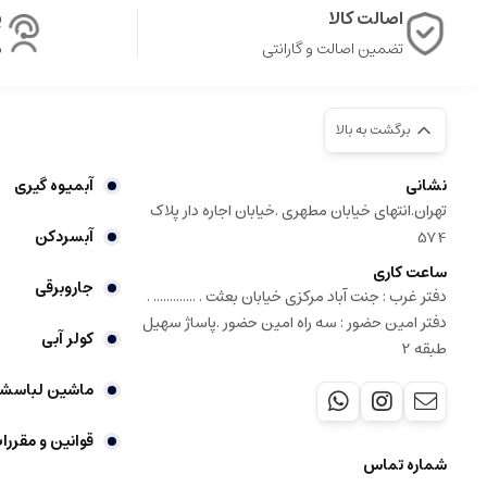
اصالت کالا
پ
تضمین اصالت و گارانتی
ش
برگشت به بالا
نشانی
آبمیوه گیری
تهران.انتهای خیابان مطهری .خیابان اجاره دار پلاک
آبسردکن
574
ساعت کاری
جاروبرقی
دفتر غرب : جنت آباد مرکزی خیابان بعثت . ............. .
دفتر امین حضور : سه راه امین حضور .پاساژ سهیل
کولر آبی
طبقه 2
ماشین لباسش
قوانین و مقررا
شماره تماس