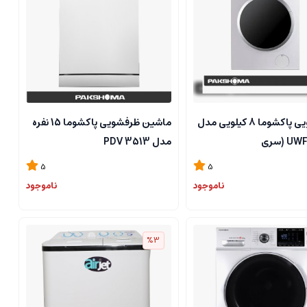
لباسشویی پاکشوما 8 کیلویی مدل
ماشین ظرفشویی پاکشوما 15 نفره
UWF_20801 (سری
مدل PDV 3513
فروشگاه
5
5
مرکزی۰۹۱۲۷۲۴۵۱۵۷ **تسویه
ناموجود
ناموجود
ل تهران
%3