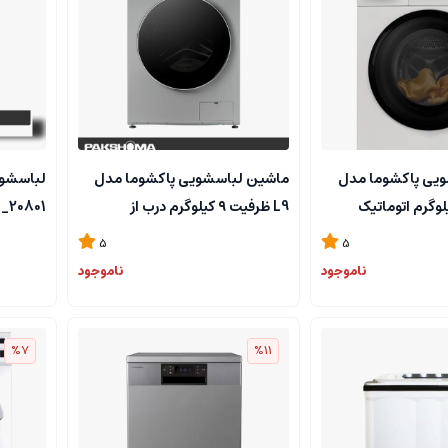
یی پاکشوما مدل
ماشین لباسشویی پاکشوما مدل
L9 ظرفیت ۹ کیلوگرم درب از
جلو**سری جدید**
جدید)**
5
5
ناموجود
ناموجود
درب منز
%7
%11