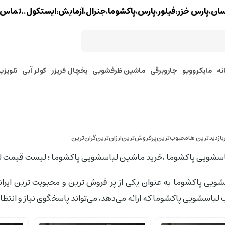
خزر،فیلور،پارس،پاکشوما،جنرال،آزمایش،ایستکول..تماس : 02177579097 - 9127245157
نه
مایکروویو
جاروبرقی
ماشین ظرفشویی
یخچال فریزر
کولر آبی
تلویزی
بازدیدترین ها
محبوب‌‌ترین
پرفروش‌ترین
ارزان‌ترین
گران‌ترین
باسشویی پاکشوما ،خرید ماشین لباسشویی پاکشوما ؛ لیست قیمت 
یی پاکشوما به عنوان یکی از پر فروش ترین و محبوبت ترین ایران
باسشویی پاکشوما که ارائه می‌دهد، می‌تواند پاسخگوی نیاز و انتظا