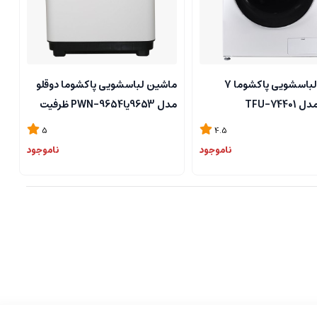
ماشین لباسشویی پاکشوما 7
ماشین لباسشویی پاکشوما دوقلو
TFU-744
مدل 9653یاPWN-9654 ظرفیت
9.6 کیلوگرم
5
4.5
ناموجود
ناموجود