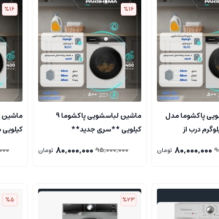
%16
%16
یی پاکشوما مدل
ماشین لباسشویی پاکشوما 9
رفیت ۹ کیلوگرم درب از
کيلويي **سری جدید**
یژه**سری جدید**
جدید**
80,000,000
80,000,000
000
95,000,000
9
تومان
تومان
%5
%23