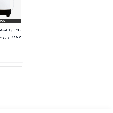
ماشین لباسشو
15.5 کیلویی سفید