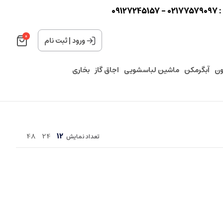
0
0
ورود
|
ثبت نام
ون
آبگرمکن
ماشین لباسشویی
اجاق گاز
بخاری
48
24
12
تعداد نمایش