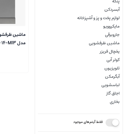
پنکه
آبسردکن
لوازم پخت و پز و آشپزخانه
مایکروویو
جاروبرقی
مدل ED 14-MI3 نقره ای
ماشین ظرفشویی
یخچال فریزر
کولر آبی
تلویزیون
آبگرمکن
لباسشویی
اجاق گاز
بخاری
فقط آیتم‌های موجود