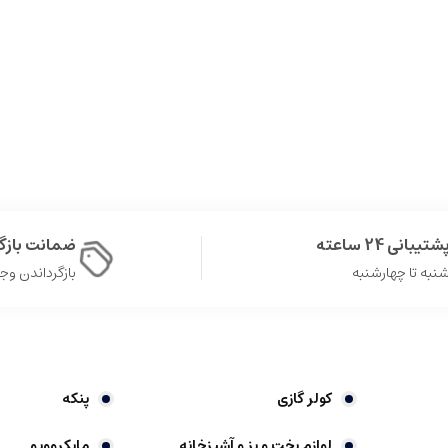
شتیبانی 24 ساعته
ضمانت باز
نبه تا چهارشنبه
بازگرداندن وجه در 
کولر گازی
پنکه
لوازم پخت و پز و آشپزخانه
مایکروویو