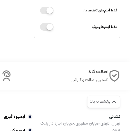
فقط آیتم‌های تخفیف دار
فقط آیتم‌های ویژه
اصالت کالا
پ
تضمین اصالت و گارانتی
ش
برگشت به بالا
نشانی
آبمیوه گیری
تهران.انتهای خیابان مطهری .خیابان اجاره دار پلاک
آبسردکن
574