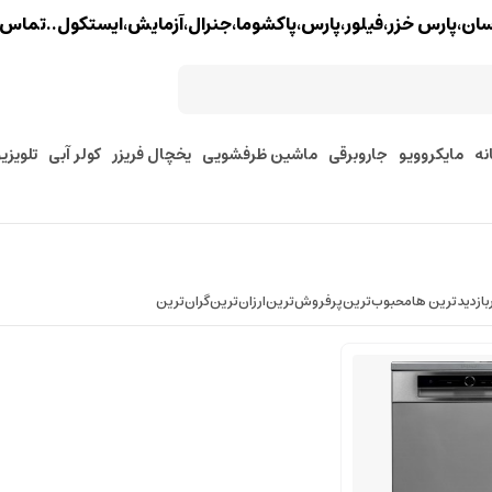
خزر،فیلور،پارس،پاکشوما،جنرال،آزمایش،ایستکول..تماس : 02177579097 - 9127245157
نه
مایکروویو
جاروبرقی
ماشین ظرفشویی
یخچال فریزر
کولر آبی
تلویزی
بازدیدترین ها
محبوب‌‌ترین
پرفروش‌ترین
ارزان‌ترین
گران‌ترین